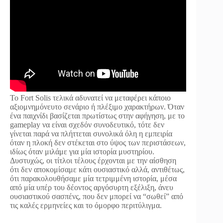
Το Fort Solis τελικά αδυνατεί να μεταφέρει κάποιο
αξιομνημόνευτο σενάριο ή πλέξιμο χαρακτήρων. Όταν
ένα παιχνίδι βασίζεται πρωτίστως στην αφήγηση, με το
gameplay να είναι σχεδόν συνοδευτικό, τότε δεν
γίνεται παρά να πλήττεται συνολικά όλη η εμπειρία
όταν η πλοκή δεν στέκεται στο ύψος των περιστάσεων,
ιδίως όταν μιλάμε για μία ιστορία μυστηρίου.
Δυστυχώς, οι τίτλοι τέλους έρχονται με την αίσθηση
ότι δεν αποκομίσαμε κάτι ουσιαστικό αλλά, αντιθέτως,
ότι παρακολουθήσαμε μία τετριμμένη ιστορία, μέσα
από μία υπέρ του δέοντος αργόσυρτη εξέλιξη, άνευ
ουσιαστικού σασπένς, που δεν μπορεί να “σωθεί” από
τις καλές ερμηνείες και το όμορφο περιτύλιγμα.