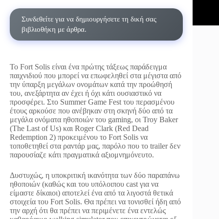
Συνδεθείτε για να δημιουργήσετε τη δική σας
βιβλιοθήκη με άρθρα.
Το Fort Solis είναι ένα πρώτης τάξεως παράδειγμα
παιχνιδιού που μπορεί να επωφεληθεί στα μέγιστα από
την ύπαρξη μεγάλων ονομάτων κατά την προώθησή
του, ανεξάρτητα αν έχει ή όχι κάτι ουσιαστικό να
προσφέρει. Στο Summer Game Fest του περασμένου
έτους αρκούσε που ανέβηκαν στη σκηνή δύο από τα
μεγάλα ονόματα ηθοποιών του gaming, οι Troy Baker
(The Last of Us) και Roger Clark (Red Dead
Redemption 2) προκειμένου το Fort Solis να
τοποθετηθεί στα ραντάρ μας, παρόλο που το trailer δεν
παρουσίαζε κάτι πραγματικά αξιομνημόνευτο.
Δυστυχώς, η υποκριτική ικανότητα των δύο παραπάνω
ηθοποιών (καθώς και του υπόλοιπου cast για να
είμαστε δίκαιοι) αποτελεί ένα από τα λιγοστά θετικά
στοιχεία του Fort Solis. Θα πρέπει να τονισθεί ήδη από
την αρχή ότι θα πρέπει να περιμένετε ένα εντελώς