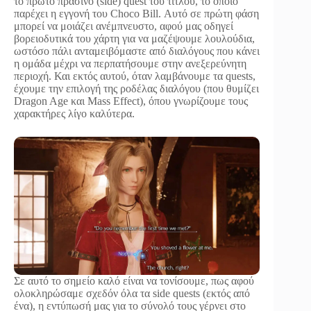
το πρώτο πράσινο (side) quest του τίτλου, το οποίο
παρέχει η εγγονή του Choco Bill. Αυτό σε πρώτη φάση
μπορεί να μοιάζει ανέμπνευστο, αφού μας οδηγεί
βορειοδυτικά του χάρτη για να μαζέψουμε λουλούδια,
ωστόσο πάλι ανταμειβόμαστε από διαλόγους που κάνει
η ομάδα μέχρι να περπατήσουμε στην ανεξερεύνητη
περιοχή. Και εκτός αυτού, όταν λαμβάνουμε τα quests,
έχουμε την επιλογή της ροδέλας διαλόγου (που θυμίζει
Dragon Age και Mass Effect), όπου γνωρίζουμε τους
χαρακτήρες λίγο καλύτερα.
Σε αυτό το σημείο καλό είναι να τονίσουμε, πως αφού
ολοκληρώσαμε σχεδόν όλα τα side quests (εκτός από
ένα), η εντύπωσή μας για το σύνολό τους γέρνει στο