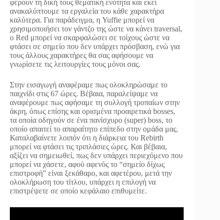
φέρουν τη δική τους θεματική ενότητα και εκεί
ανακαλύπτουμε τα εργαλεία του κάθε χαρακτήρα
καλύτερα. Για παράδειγμα, η Yuffie μπορεί να
χρησιμοποιήσει τον γάντζο της ώστε να κάνει traversal,
ο Red μπορεί να σκαρφαλώσει σε τοίχους ώστε να
φτάσει σε σημείο που δεν υπάρχει πρόσβαση, ενώ για
τους άλλους χαρακτήρες θα σας αφήσουμε να
γνωρίσετε τις λειτουργίες τους μόνοι σας.
Στην εισαγωγή αναφέραμε πως ολοκληρώσαμε το
παιχνίδι στις 67 ώρες. Βέβαια, παραλείψαμε να
αναφέρουμε πως αφήσαμε τη συλλογή τροπαίων στην
άκρη, όπως επίσης και ορισμένα προαιρετικά bosses,
τα οποία οδηγούν σε ένα πανίσχυρο (super) boss, το
οποίο απαιτεί το απαραίτητο επίπεδο στην ομάδα μας.
Καταλαβαίνετε λοιπόν ότι η διάρκεια του Rebirth
μπορεί να φτάσει τις τριπλάσιες ώρες. Και βέβαια,
αξίζει να σημειωθεί, πως δεν υπάρχει περιεχόμενο που
μπορεί να χάσετε, αφού αφενός το “σημείο δίχως
επιστροφή” είναι ξεκάθαρο, και αφετέρου, μετά την
ολοκλήρωση του τίτλου, υπάρχει η επιλογή να
επιστρέψετε σε οποίο κεφάλαιο επιθυμείτε.