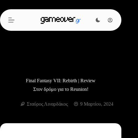
Μετάβαση
στο
περιεχόμενο
Final Fantasy VII: Rebirth | Review
Στον δρόμο για το Reunion!
Σταύρος Λιναρδάκος
9 Μαρτίου, 2024