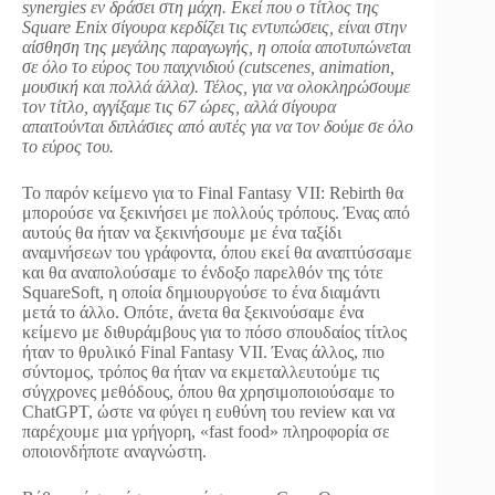
synergies εν δράσει στη μάχη. Εκεί που ο τίτλος της
Square Enix σίγουρα κερδίζει τις εντυπώσεις, είναι στην
αίσθηση της μεγάλης παραγωγής, η οποία αποτυπώνεται
σε όλο το εύρος του παιχνιδιού (cutscenes, animation,
μουσική και πολλά άλλα). Τέλος, για να ολοκληρώσουμε
τον τίτλο, αγγίξαμε τις 67 ώρες, αλλά σίγουρα
απαιτούνται διπλάσιες από αυτές για να τον δούμε σε όλο
το εύρος του.
Το παρόν κείμενο για το Final Fantasy VII: Rebirth θα
μπορούσε να ξεκινήσει με πολλούς τρόπους. Ένας από
αυτούς θα ήταν να ξεκινήσουμε με ένα ταξίδι
αναμνήσεων του γράφοντα, όπου εκεί θα αναπτύσσαμε
και θα αναπολούσαμε το ένδοξο παρελθόν της τότε
SquareSoft, η οποία δημιουργούσε το ένα διαμάντι
μετά το άλλο. Οπότε, άνετα θα ξεκινούσαμε ένα
κείμενο με διθυράμβους για το πόσο σπουδαίος τίτλος
ήταν το θρυλικό Final Fantasy VII. Ένας άλλος, πιο
σύντομος, τρόπος θα ήταν να εκμεταλλευτούμε τις
σύγχρονες μεθόδους, όπου θα χρησιμοποιούσαμε το
ChatGPT, ώστε να φύγει η ευθύνη του review και να
παρέχουμε μια γρήγορη, «fast food» πληροφορία σε
οποιονδήποτε αναγνώστη.