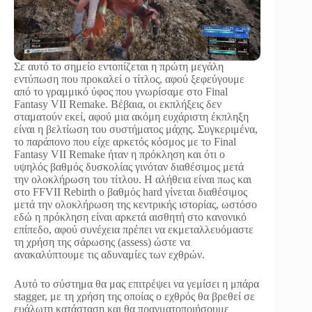
Σε αυτό το σημείο εντοπίζεται η πρώτη μεγάλη
εντύπωση που προκαλεί ο τίτλος, αφού ξεφεύγουμε
από το γραμμικό ύφος που γνωρίσαμε στο Final
Fantasy VII Remake. Βέβαια, οι εκπλήξεις δεν
σταματούν εκεί, αφού μια ακόμη ευχάριστη έκπληξη
είναι η βελτίωση του συστήματος μάχης. Συγκεριμένα,
το παράπονο που είχε αρκετός κόσμος με το Final
Fantasy VII Remake ήταν η πρόκληση και ότι ο
υψηλός βαθμός δυσκολίας γινόταν διαθέσιμος μετά
την ολοκλήρωση του τίτλου. Η αλήθεια είναι πως και
στο FFVII Rebirth ο βαθμός hard γίνεται διαθέσιμος
μετά την ολοκλήρωση της κεντρικής ιστορίας, ωστόσο
εδώ η πρόκληση είναι αρκετά αισθητή στο κανονικό
επίπεδο, αφού συνέχεια πρέπει να εκμεταλλευόμαστε
τη χρήση της σάρωσης (assess) ώστε να
ανακαλύπτουμε τις αδυναμίες των εχθρών.
Αυτό το σύστημα θα μας επιτρέψει να γεμίσει η μπάρα
stagger, με τη χρήση της οποίας ο εχθρός θα βρεθεί σε
ευάλωτη κατάσταση και θα πραγματοποιήσουμε