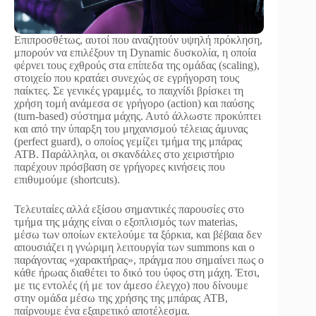
Επιπροσθέτως, αυτοί που αναζητούν υψηλή πρόκληση,
μπορούν να επιλέξουν τη Dynamic δυσκολία, η οποία
φέρνει τους εχθρούς στα επίπεδα της ομάδας (scaling),
στοιχείο που κρατάει συνεχώς σε εγρήγορση τους
παίκτες. Σε γενικές γραμμές, το παιχνίδι βρίσκει τη
χρήση τομή ανάμεσα σε γρήγορο (action) και παύσης
(turn-based) σύστημα μάχης. Αυτό άλλωστε προκύπτει
και από την ύπαρξη του μηχανισμού τέλειας άμυνας
(perfect guard), ο οποίος γεμίζει τμήμα της μπάρας
ATB. Παράλληλα, οι σκανδάλες στο χειριστήριο
παρέχουν πρόσβαση σε γρήγορες κινήσεις που
επιθυμούμε (shortcuts).
Τελευταίες αλλά εξίσου σημαντικές παρουσίες στο
τμήμα της μάχης είναι ο εξοπλισμός των materias,
μέσω των οποίων εκτελούμε τα ξόρκια, και βέβαια δεν
απουσιάζει η γνώριμη λειτουργία των summons και ο
παράγοντας «χαρακτήρας», πράγμα που σημαίνει πως ο
κάθε ήρωας διαθέτει το δικό του ύφος στη μάχη. Έτσι,
με τις εντολές (ή με τον άμεσο έλεγχο) που δίνουμε
στην ομάδα μέσω της χρήσης της μπάρας ATB,
παίρνουμε ένα εξαιρετικό αποτέλεσμα.