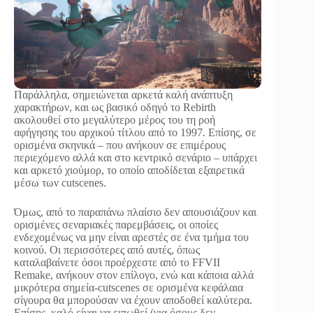
Παράλληλα, σημειώνεται αρκετά καλή ανάπτυξη
χαρακτήρων, και ως βασικό οδηγό το Rebirth
ακολουθεί στο μεγαλύτερο μέρος του τη ροή
αφήγησης του αρχικού τίτλου από το 1997. Επίσης, σε
ορισμένα σκηνικά – που ανήκουν σε επιμέρους
περιεχόμενο αλλά και στο κεντρικό σενάριο – υπάρχει
και αρκετό χιούμορ, το οποίο αποδίδεται εξαιρετικά
μέσω των cutscenes.
Όμως, από το παραπάνω πλαίσιο δεν απουσιάζουν και
ορισμένες σεναριακές παρεμβάσεις, οι οποίες
ενδεχομένως να μην είναι αρεστές σε ένα τμήμα του
κοινού. Οι περισσότερες από αυτές, όπως
καταλαβαίνετε όσοι προέρχεστε από το FFVII
Remake, ανήκουν στον επίλογο, ενώ και κάποια αλλά
μικρότερα σημεία-cutscenes σε ορισμένα κεφάλαια
σίγουρα θα μπορούσαν να έχουν αποδοθεί καλύτερα.
Επίσης, καλό είναι να ειπωθεί (για όσους δεν