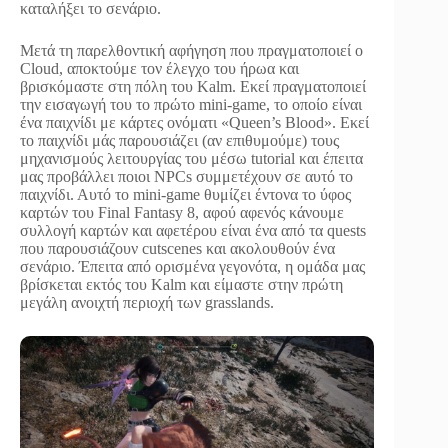
καταλήξει το σενάριο.
Μετά τη παρελθοντική αφήγηση που πραγματοποιεί ο
Cloud, αποκτούμε τον έλεγχο του ήρωα και
βρισκόμαστε στη πόλη του Kalm. Εκεί πραγματοποιεί
την εισαγωγή του το πρώτο mini-game, το οποίο είναι
ένα παιχνίδι με κάρτες ονόματι «Queen’s Blood». Εκεί
το παιχνίδι μάς παρουσιάζει (αν επιθυμούμε) τους
μηχανισμούς λειτουργίας του μέσω tutorial και έπειτα
μας προβάλλει ποιοι NPCs συμμετέχουν σε αυτό το
παιχνίδι. Αυτό το mini-game θυμίζει έντονα το ύφος
καρτών του Final Fantasy 8, αφού αφενός κάνουμε
συλλογή καρτών και αφετέρου είναι ένα από τα quests
που παρουσιάζουν cutscenes και ακολουθούν ένα
σενάριο. Έπειτα από ορισμένα γεγονότα, η ομάδα μας
βρίσκεται εκτός του Kalm και είμαστε στην πρώτη
μεγάλη ανοιχτή περιοχή των grasslands.