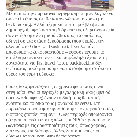
Μέσα από την παραπάνω περιγραφή θα ήταν λογικό να
σκεφτεί κάποιος ότι θα καταναλώσουμε χρόνο με
backtracking. Αλλά μέχρι και αυτό προέβλεψαν οι
δημιουργοί, αφού κατά τη διάρκεια της εξερεύνησης θα
συναντήσουμε ένα μικρό Chocobo, το οποίο μας
οδηγεί σε μια στάση ξεκούρασης (που θυμίζει την
αλεπού στο Ghost of Tsushima). Εκεί λοιπόν
μπορούμε να ξεκουραστούμε – εφόσον έχουμε το
κατάλληλο αντικείμενο – και παράλληλα έχουμε τη
δυνατότητα για fast travel. Έτσι, backtracking δεν
υφίσταται, αφού μπορούμε να ταξιδέψουμε σε όλο το
εύρος του χάρτη εύκολα.
Όπως ίσως φαντάζεστε, οι χρόνοι φόρτωσης είναι
στιγμιαίοι, ενώ οι περιοχές μεγάλης κλίμακας (ψευδό
open-world ύφους) έχουν τη δική τους θεματική
ενότητα και το δικό τους μοναδικό traversal. Στη
παραπάνω συνάρτηση προσθέτουμε τον τεχνικό τομέα,
ο οποίος χτυπάει “ταβάνι”. Όλες περιοχές αποδίδονται
εξαιρετικά, ενώ και στις πόλεις οι NPCs προσφέρουν
ζωντάνια με τις δραστηριότητες τους, όπως χορούς,
διάλογους και διάφορες άλλες λεπτομέρειες που
δίνουν μια αίσθηση υψηλής ποιότητας.