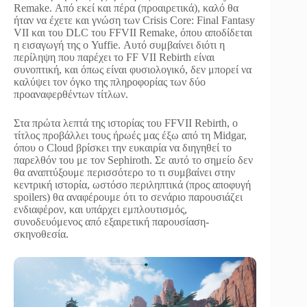
Remake. Από εκεί και πέρα (προαιρετικά), καλό θα
ήταν να έχετε και γνώση των Crisis Core: Final Fantasy
VII και του DLC του FFVII Remake, όπου αποδίδεται
η εισαγωγή της ο Yuffie. Αυτό συμβαίνει διότι η
περίληψη που παρέχει το FF VII Rebirth είναι
συνοπτική, και όπως είναι φυσιολογικό, δεν μπορεί να
καλύψει τον όγκο της πληροφορίας των δύο
προαναφερθέντων τίτλων.
Στα πρώτα λεπτά της ιστορίας του FFVII Rebirth, ο
τίτλος προβάλλει τους ήρωές μας έξω από τη Midgar,
όπου ο Cloud βρίσκει την ευκαιρία να διηγηθεί το
παρελθόν του με τον Sephiroth. Σε αυτό το σημείο δεν
θα αναπτύξουμε περισσότερο το τι συμβαίνει στην
κεντρική ιστορία, ωστόσο περιληπτικά (προς αποφυγή
spoilers) θα αναφέρουμε ότι το σενάριο παρουσιάζει
ενδιαφέρον, και υπάρχει εμπλουτισμός,
συνοδευόμενος από εξαιρετική παρουσίαση-
σκηνοθεσία.