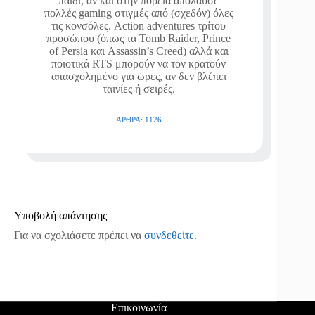
παιδί, αν και στην πορεία απόλαυσε
πολλές gaming στιγμές από (σχεδόν) όλες
τις κονσόλες. Action adventures τρίτου
προσώπου (όπως τα Tomb Raider, Prince
of Persia και Assassin’s Creed) αλλά και
ποιοτικά RTS μπορούν να τον κρατούν
απασχολημένο για ώρες, αν δεν βλέπει
ταινίες ή σειρές.
ΆΡΘΡΑ: 1126
Υποβολή απάντησης
Για να σχολιάσετε πρέπει να
συνδεθείτε
.
Επικοινωνία