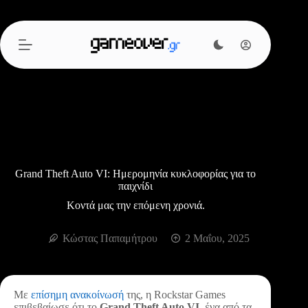
Μετάβαση
στο
περιεχόμενο
Grand Theft Auto VI: Ημερομηνία κυκλοφορίας για το
παιχνίδι
Κοντά μας την επόμενη χρονιά.
Κώστας Παπαμήτρου
2 Μαΐου, 2025
Με
επίσημη ανακοίνωσή
της, η Rockstar Games
επιβεβαίωσε ότι το
Grand Theft Auto VI
, ένα από τα