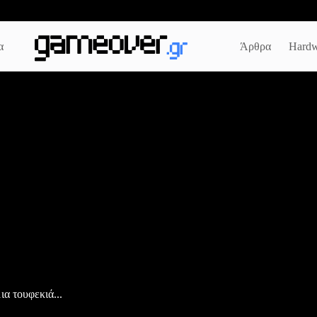
α
Άρθρα
Hardw
ια τουφεκιά...