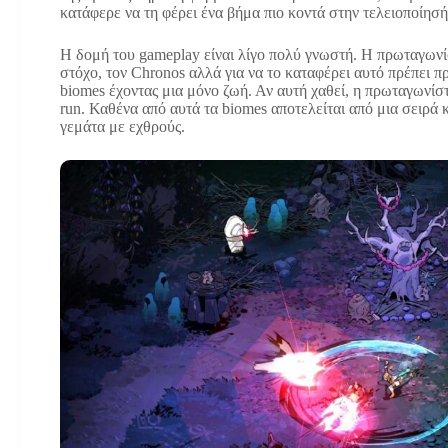
κατάφερε να τη φέρει ένα βήμα πιο κοντά στην τελειοποίησή
Η δομή του gameplay είναι λίγο πολύ γνωστή. Η πρωταγωνίσ
στόχο, τον Chronos αλλά για να το καταφέρει αυτό πρέπει πρ
biomes έχοντας μια μόνο ζωή. Αν αυτή χαθεί, η πρωταγωνίστ
run. Καθένα από αυτά τα biomes αποτελείται από μια σειρά
γεμάτα με εχθρούς.