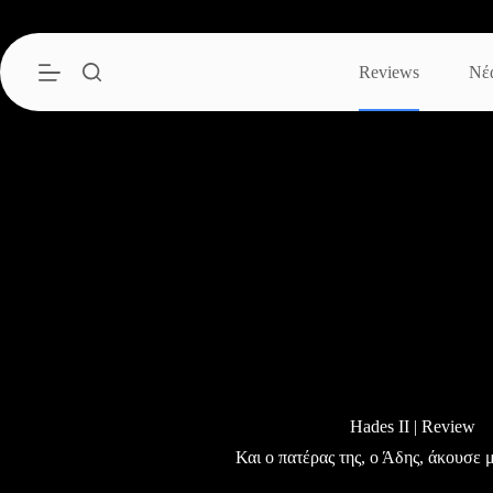
Μετάβαση
στο
περιεχόμενο
Reviews
Νέ
Hades II | Review
Και ο πατέρας της, ο Άδης, άκουσε μ