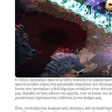
Ο τίτλος προσφέρει αρκετά μεγάλη ποικιλία στα χαρακτηρισ
αρκετά μεγάλο εύρος στη φιλοσοφία παιχνιδιού που θέλουμε
boons που προσφέρει η θεά Δήμητρα εστιάζουν στην ιδιότητα
μας, δηλαδή να τους κάνουν πιο αργούς, ενώ τα boons του
μεγαλύτερη ταχύτητα στις επιθέσεις ή στα dodges μας.
Έτσι, συνδυάζοντας διαφορετικές ιδιότητες από τα διαθέσιμ