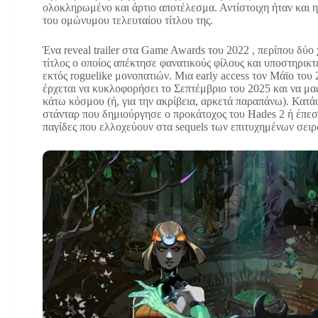
ολοκληρωμένο και άρτιο αποτέλεσμα. Αντίστοιχη ήταν και η
του ομώνυμου τελευταίου τίτλου της.
Ένα reveal trailer στα Game Awards του 2022 , περίπου δύο
τίτλος ο οποίος απέκτησε φανατικούς φίλους και υποστηρικ
εκτός roguelike μονοπατιών. Μια early access τον Μάϊο του 2
έρχεται να κυκλοφορήσει το Σεπτέμβριο του 2025 και να μας
κάτω κόσμου (ή, για την ακρίβεια, αρκετά παραπάνω). Κατά
στάνταρ που δημιούργησε ο προκάτοχος του Hades 2 ή έπεσε
παγίδες που ελλοχεύουν στα sequels των επιτυχημένων σειρ