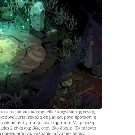
α πιο επιδραστικά roguelike παιχνίδια της γενιάς
να συνοψιστεί εύκολα σε μια και μόνο πρόταση: η
ιχνιδιού αντί για το μειονέκτημά του. Με μεγάλη
des 2 είναι ακριβώς στον ίδιο δρόμο. Το ταλέντο
α ραφιναρισμένο, καλολαδωμένο fine tuning