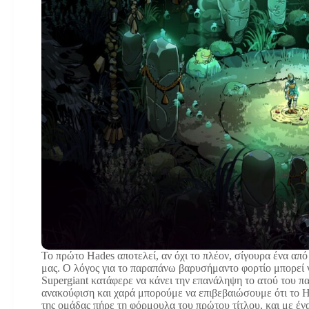
Το πρώτο Hades αποτελεί, αν όχι το πλέον, σίγουρα ένα από τ
μας. Ο λόγος για το παραπάνω βαρυσήμαντο φορτίο μπορεί 
Supergiant κατάφερε να κάνει την επανάληψη το ατού του πα
ανακούφιση και χαρά μπορούμε να επιβεβαιώσουμε ότι το Ha
της ομάδας πήρε τη φόρμουλα του πρώτου τίτλου, και με έν