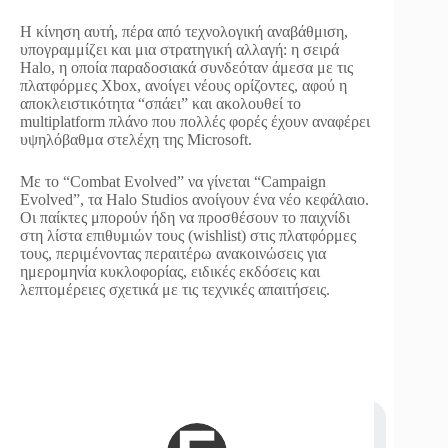
Η κίνηση αυτή, πέρα από τεχνολογική αναβάθμιση,
υπογραμμίζει και μια στρατηγική αλλαγή: η σειρά
Halo, η οποία παραδοσιακά συνδεόταν άμεσα με τις
πλατφόρμες Xbox, ανοίγει νέους ορίζοντες, αφού η
αποκλειστικότητα “σπάει” και ακολουθεί το
multiplatform πλάνο που πολλές φορές έχουν αναφέρει
υψηλόβαθμα στελέχη της Microsoft.
Με το “Combat Εvolved” να γίνεται “Campaign
Evolved”, τα Halo Studios ανοίγουν ένα νέο κεφάλαιο.
Οι παίκτες μπορούν ήδη να προσθέσουν το παιχνίδι
στη λίστα επιθυμιών τους (wishlist) στις πλατφόρμες
τους, περιμένοντας περαιτέρω ανακοινώσεις για
ημερομηνία κυκλοφορίας, ειδικές εκδόσεις και
λεπτομέρειες σχετικά με τις τεχνικές απαιτήσεις.