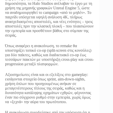
δημοσιότητα, τα Halo Studios ανέλαβαν το έργο με τη
χρήση της μηχανής γραφικών Unreal Engine 5, ώστε
να αναδημιουργηθεί το campaign «από το μηδέν». Το
παιχνίδι υπόσχεται υψηλή ανάλυση 4K, πλήρως
ανασχεδιασμένες αποστολές, και νέες ενότητες – τρεις
αποστολές πριν την κλασική πλοκή – που πλαισιώνουν
την εμπειρία και προσθέτουν βάθος στο σύμπαν της
σειράς.
Όπως αναφέρει η ανακοίνωση, το remake θα
υποστηρίζει τοπικό co-op (split-screen στις κονσόλες)
για δύο παίκτες, καθώς και διαδικτυακό co-op έως
τεσσάρων παικτών με υποστήριξη cross-play και cross-
progression μεταξύ πλατφορμών.
Αξιοσημείωτες είναι και οι εξελίξεις στο gameplay:
εισάγονται στοιχεία όπως sprint, aim-down-sights,
χρήση όπλων που προηγουμένως ανήκαν σε
μεταγενέστερους τίτλους της σειράς, καθώς και η
δυνατότητα κατάληψης οχημάτων εχθρών, φέρνοντας
έναν πιο σύγχρονο ρυθμό στην εμπειρία, χωρίς όμως
να «ξεχνά» την αύρα του πρωτότυπου.
Η ανακοίνωση συνοδεύτηκε από την υπόσχεση ότι η