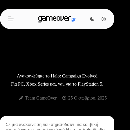
Μετάβαση
στο
περιεχόμενο
Ανακοινώθηκε το Halo: Campaign Evolved
Για PC, Xbox Series και, ναι, για το PlayStation 5.
Team GameOver
25 Οκτωβρίου, 2025
Σε μία ανακοίνωση που σηματοδοτεί μία κομβική
στροφή για τη φημισμένη σειρά Halo, τα Halo Studios