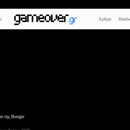
α
Άρθρα
Hardw
n της Bungie