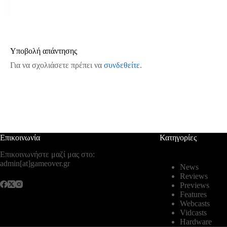
Υποβολή απάντησης
Για να σχολιάσετε πρέπει να
συνδεθείτε
.
Επικοινωνία
Κατηγορίες
Επικοινωνήστε μαζί μας στο:
admin[at]gameover.gr
News
Reviews
Previews
Features
Webcasts
Vidcasts
Hardware