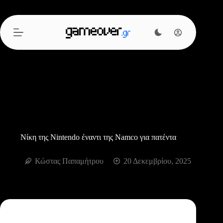
Μετάβαση
στο
περιεχόμενο
Νίκη της Nintendo έναντι της Namco για πατέντα
Κώστας Παπαμήτρου
20 Δεκεμβρίου, 2025