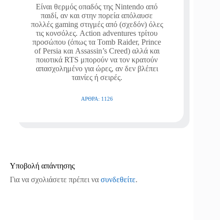
Είναι θερμός οπαδός της Nintendo από
παιδί, αν και στην πορεία απόλαυσε
πολλές gaming στιγμές από (σχεδόν) όλες
τις κονσόλες. Action adventures τρίτου
προσώπου (όπως τα Tomb Raider, Prince
of Persia και Assassin’s Creed) αλλά και
ποιοτικά RTS μπορούν να τον κρατούν
απασχολημένο για ώρες, αν δεν βλέπει
ταινίες ή σειρές.
ΆΡΘΡΑ: 1126
Υποβολή απάντησης
Για να σχολιάσετε πρέπει να
συνδεθείτε
.