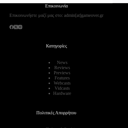
Επικοινωνία
Επικοινωνήστε μαζί μας στο: admin[at]gameover.gr
Κατηγορίες
News
Reviews
Previews
Features
Webcasts
Vidcasts
Hardware
Πολιτικές Απορρήτου