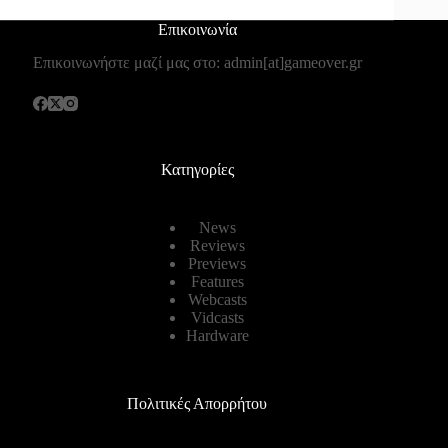
Επικοινωνία
Επικοινωνήστε μαζί μας στο: admin[at]gameover.gr
Κατηγορίες
News
Reviews
Previews
Features
Webcasts
Vidcasts
Hardware
Πολιτικές Απορρήτου