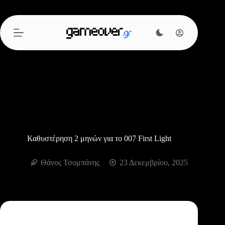
Μετάβαση
στο
περιεχόμενο
Καθυστέρηση 2 μηνών για το 007 First Light
Θάνος Τσομπάνης
23 Δεκεμβρίου, 2025