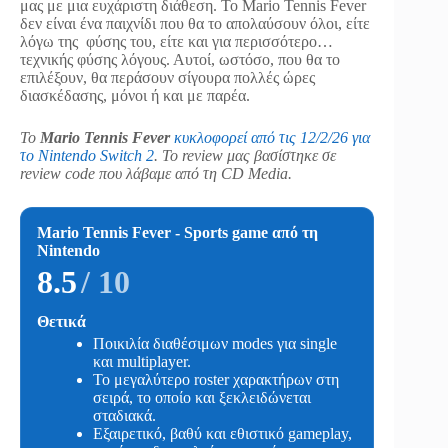
μας με μια ευχάριστη διάθεση. Το Mario Tennis Fever
δεν είναι ένα παιχνίδι που θα το απολαύσουν όλοι, είτε
λόγω της φύσης του, είτε και για περισσότερο…
τεχνικής φύσης λόγους. Αυτοί, ωστόσο, που θα το
επιλέξουν, θα περάσουν σίγουρα πολλές ώρες
διασκέδασης, μόνοι ή και με παρέα.
Το
Mario Tennis Fever
κυκλοφορεί από τις 12/2/26 για
το Nintendo Switch 2
. Το review μας βασίστηκε σε
review code που λάβαμε από τη CD Media.
Mario Tennis Fever - Sports game από τη
Nintendo
8.5
/ 10
Θετικά
Ποικιλία διαθέσιμων modes για single
και multiplayer.
Το μεγαλύτερο roster χαρακτήρων στη
σειρά, το οποίο και ξεκλειδώνεται
σταδιακά.
Εξαιρετικό, βαθύ και εθιστικό gameplay,