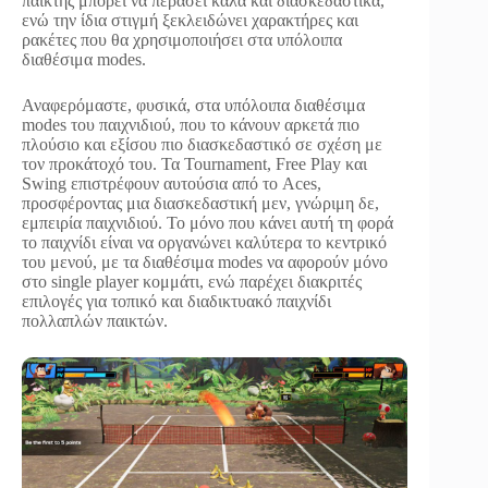
παίκτης μπορεί να περάσει καλά και διασκεδαστικά,
ενώ την ίδια στιγμή ξεκλειδώνει χαρακτήρες και
ρακέτες που θα χρησιμοποιήσει στα υπόλοιπα
διαθέσιμα modes.
Αναφερόμαστε, φυσικά, στα υπόλοιπα διαθέσιμα
modes του παιχνιδιού, που το κάνουν αρκετά πιο
πλούσιο και εξίσου πιο διασκεδαστικό σε σχέση με
τον προκάτοχό του. Τα Tournament, Free Play και
Swing επιστρέφουν αυτούσια από το Aces,
προσφέροντας μια διασκεδαστική μεν, γνώριμη δε,
εμπειρία παιχνιδιού. Το μόνο που κάνει αυτή τη φορά
το παιχνίδι είναι να οργανώνει καλύτερα το κεντρικό
του μενού, με τα διαθέσιμα modes να αφορούν μόνο
στο single player κομμάτι, ενώ παρέχει διακριτές
επιλογές για τοπικό και διαδικτυακό παιχνίδι
πολλαπλών παικτών.