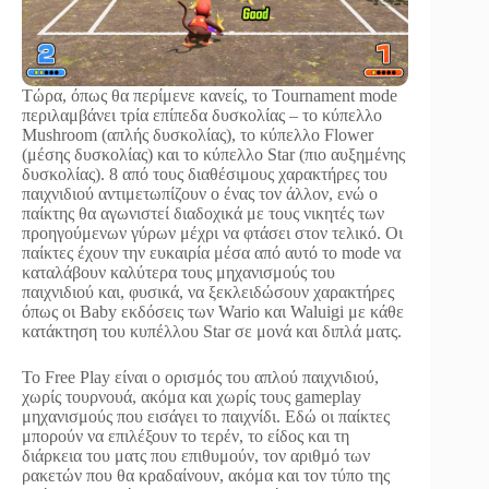
Τώρα, όπως θα περίμενε κανείς, το Tournament mode
περιλαμβάνει τρία επίπεδα δυσκολίας – το κύπελλο
Mushroom (απλής δυσκολίας), το κύπελλο Flower
(μέσης δυσκολίας) και το κύπελλο Star (πιο αυξημένης
δυσκολίας). 8 από τους διαθέσιμους χαρακτήρες του
παιχνιδιού αντιμετωπίζουν ο ένας τον άλλον, ενώ ο
παίκτης θα αγωνιστεί διαδοχικά με τους νικητές των
προηγούμενων γύρων μέχρι να φτάσει στον τελικό. Οι
παίκτες έχουν την ευκαιρία μέσα από αυτό το mode να
καταλάβουν καλύτερα τους μηχανισμούς του
παιχνιδιού και, φυσικά, να ξεκλειδώσουν χαρακτήρες
όπως οι Baby εκδόσεις των Wario και Waluigi με κάθε
κατάκτηση του κυπέλλου Star σε μονά και διπλά ματς.
Το Free Play είναι ο ορισμός του απλού παιχνιδιού,
χωρίς τουρνουά, ακόμα και χωρίς τους gameplay
μηχανισμούς που εισάγει το παιχνίδι. Εδώ οι παίκτες
μπορούν να επιλέξουν το τερέν, το είδος και τη
διάρκεια του ματς που επιθυμούν, τον αριθμό των
ρακετών που θα κραδαίνουν, ακόμα και τον τύπο της