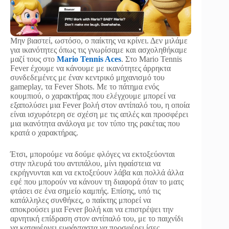
Μην βιαστεί, ωστόσο, ο παίκτης να κρίνει. Δεν μιλάμε
για ικανότητες όπως τις γνωρίσαμε και ασχοληθήκαμε
μαζί τους στο
Mario Tennis Aces
. Στο Mario Tennis
Fever έχουμε να κάνουμε με ικανότητες άρρηκτα
συνδεδεμένες με έναν κεντρικό μηχανισμό του
gameplay, τα Fever Shots. Με το πάτημα ενός
κουμπιού, ο χαρακτήρας που ελέγχουμε μπορεί να
εξαπολύσει μια Fever βολή στον αντίπαλό του, η οποία
είναι ισχυρότερη σε σχέση με τις απλές και προσφέρει
μια ικανότητα ανάλογα με τον τύπο της ρακέτας που
κρατά ο χαρακτήρας.
Έτσι, μπορούμε να δούμε φλόγες να εκτοξεύονται
στην πλευρά του αντιπάλου, μίνι ηφαίστεια να
εκρήγνυνται και να εκτοξεύουν λάβα και πολλά άλλα
εφέ που μπορούν να κάνουν τη διαφορά όταν το ματς
φτάσει σε ένα σημείο καμπής. Επίσης, υπό τις
κατάλληλες συνθήκες, ο παίκτης μπορεί να
αποκρούσει μια Fever βολή και να επιστρέψει την
αρνητική επίδραση στον αντίπαλό του, με το παιχνίδι
να καταφέρνει ευφάνταστα να προσφέρει ίσες