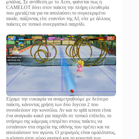
μπάλας. Σε αντίθεση με το Aces, φαίνεται πως η
CAMELOT δίνει στον παίκτη την πλήρη ελευθερία
που χρειάζεται για να απολαύσει το συγκεκριμένο
mode, παίζοντας είτε εναντίον της ΑΙ, είτε με άλλους
παίκτες σε τοπικό συνεργατικό παιχνίδι.
Είχαμε την ευκαιρία να αναμετρηθούμε με δεύτερο
παίκτη, κάνοντας χρήση των δύο Joycon 2 που
συνοδεύουν την κονσόλα. Αν και το split screen είναι
ένα αναγκαίο κακό για παιχνίδι σε τοπικό επίπεδο, το
στήσιμο της κάμερας επιτρέπει στους παίκτες να
εστιάσουν στα σημεία της οθόνης που πρέπει και να
απολαύσουν τον αγώνα. Ο χειρισμός είναι ομαλότατος,
η κίνηση στον χώρο φυσική και τα κουμπιά των