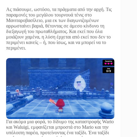
Ας πιάσουμε, ωστόσο, τα πράγματα από την αρχή. Τις
παραμονές του μεγάλου τουρνουά τένις στο
Μανιταροβασίλειο, μια εκ των διαγωνιζομένων
αρρωσταίνει βαριά, θέτοντας σε άμεσο κίνδυνο τη
διεξαγωγή του πρωταθλήματος. Και εκεί που όλα
μοιάζουν χαμένα, η λύση έρχεται από εκεί που δεν το
περιμένει κανείς – ή, που ίσως, και να μπορεί να το
περιμένει.
Για ακόμα μια φορά, το δίδυμο της καταστροφής Wario
και Waluigi, εμφανίζεται μπροστά στο Mario και την
υπόλοιπη παρέα, προτείνοντας ένα ταξίδι. Ένα ταξίδι