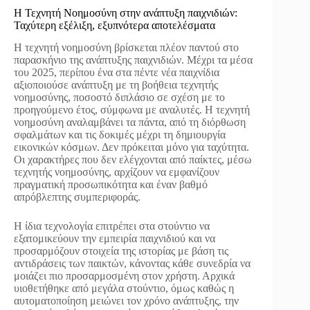
Η Τεχνητή Νοημοσύνη στην ανάπτυξη παιχνιδιών:
Ταχύτερη εξέλιξη, εξυπνότερα αποτελέσματα
Η τεχνητή νοημοσύνη βρίσκεται πλέον παντού στο
παρασκήνιο της ανάπτυξης παιχνιδιών. Μέχρι τα μέσα
του 2025, περίπου ένα στα πέντε νέα παιχνίδια
αξιοποιούσε ανάπτυξη με τη βοήθεια τεχνητής
νοημοσύνης, ποσοστό διπλάσιο σε σχέση με το
προηγούμενο έτος, σύμφωνα με αναλυτές. Η τεχνητή
νοημοσύνη αναλαμβάνει τα πάντα, από τη διόρθωση
σφαλμάτων και τις δοκιμές μέχρι τη δημιουργία
εικονικών κόσμων. Δεν πρόκειται μόνο για ταχύτητα.
Οι χαρακτήρες που δεν ελέγχονται από παίκτες, μέσω
τεχνητής νοημοσύνης, αρχίζουν να εμφανίζουν
πραγματική προσωπικότητα και έναν βαθμό
απρόβλεπτης συμπεριφοράς.
Η ίδια τεχνολογία επιτρέπει στα στούντιο να
εξατομικεύουν την εμπειρία παιχνιδιού και να
προσαρμόζουν στοιχεία της ιστορίας με βάση τις
αντιδράσεις των παικτών, κάνοντας κάθε συνεδρία να
μοιάζει πιο προσαρμοσμένη στον χρήστη. Αρχικά
υιοθετήθηκε από μεγάλα στούντιο, όμως καθώς η
αυτοματοποίηση μειώνει τον χρόνο ανάπτυξης, την