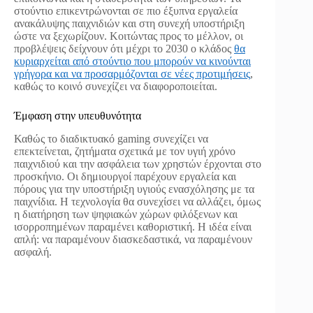
στούντιο επικεντρώνονται σε πιο έξυπνα εργαλεία
ανακάλυψης παιχνιδιών και στη συνεχή υποστήριξη
ώστε να ξεχωρίζουν. Κοιτώντας προς το μέλλον, οι
προβλέψεις δείχνουν ότι μέχρι το 2030 ο κλάδος
θα
κυριαρχείται από στούντιο που μπορούν να κινούνται
γρήγορα και να προσαρμόζονται σε νέες προτιμήσεις
,
καθώς το κοινό συνεχίζει να διαφοροποιείται.
Έμφαση στην υπευθυνότητα
Καθώς το διαδικτυακό gaming συνεχίζει να
επεκτείνεται, ζητήματα σχετικά με τον υγιή χρόνο
παιχνιδιού και την ασφάλεια των χρηστών έρχονται στο
προσκήνιο. Οι δημιουργοί παρέχουν εργαλεία και
πόρους για την υποστήριξη υγιούς ενασχόλησης με τα
παιχνίδια. Η τεχνολογία θα συνεχίσει να αλλάζει, όμως
η διατήρηση των ψηφιακών χώρων φιλόξενων και
ισορροπημένων παραμένει καθοριστική. Η ιδέα είναι
απλή: να παραμένουν διασκεδαστικά, να παραμένουν
ασφαλή.