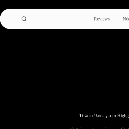
Μετάβαση
στο
περιεχόμενο
Reviews
Νέ
Τίτλοι τέλους για το High