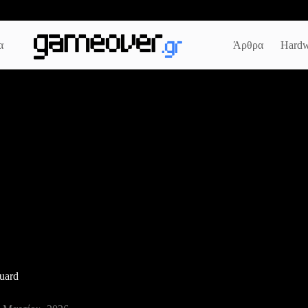
α
Άρθρα
Hardw
guard