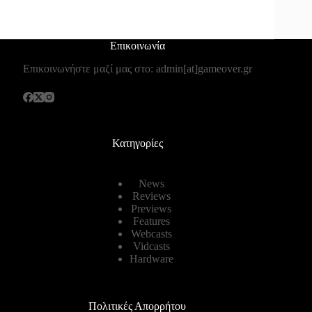
Επικοινωνία
Επικοινωνήστε μαζί μας στο: admin[at]gameover.gr
Κατηγορίες
News
Reviews
Previews
Features
Webcasts
Vidcasts
Hardware
Πολιτικές Απορρήτου