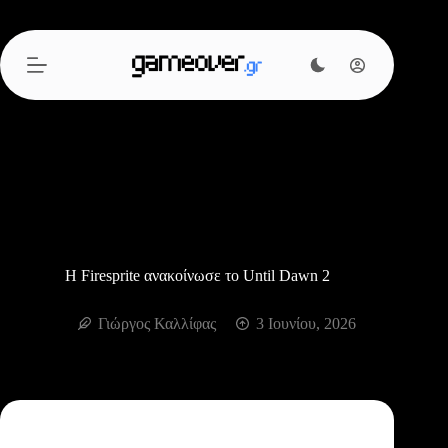
Μετάβαση
στο
περιεχόμενο
Η Firesprite ανακοίνωσε το Until Dawn 2
Γιώργος Καλλίφας
3 Ιουνίου, 2026