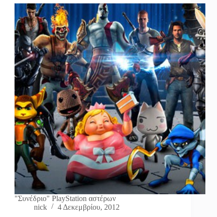
"Συνέδριο" PlayStation αστέρων
nick
4 Δεκεμβρίου, 2012