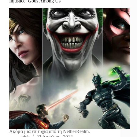
Injustice: Gods Among Us
Ακόμα μια επιτυχία από τη NetherRealm.
nick
22 Απριλίου, 2013