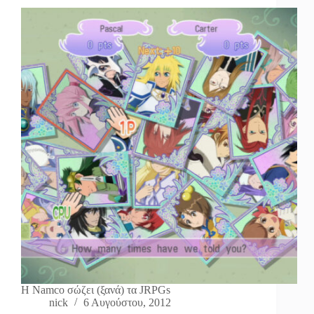
H Namco σώζει (ξανά) τα JRPGs
nick
6 Αυγούστου, 2012