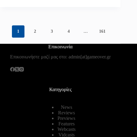
1
2
3
4
…
161
Επικοινωνία
Επικοινωνήστε μαζί μας στο: admin[at]gameover.gr
Κατηγορίες
News
Reviews
Previews
Features
Webcasts
Vidcasts