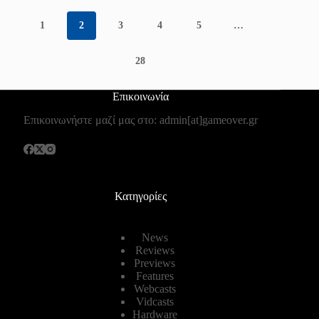
1
2
3
4
5
…
28
Επικοινωνία
Επικοινωνήστε μαζί μας στο: admin[at]gameover.gr
Κατηγορίες
News
Reviews
Previews
Features
Webcasts
Vidcasts
Hardware