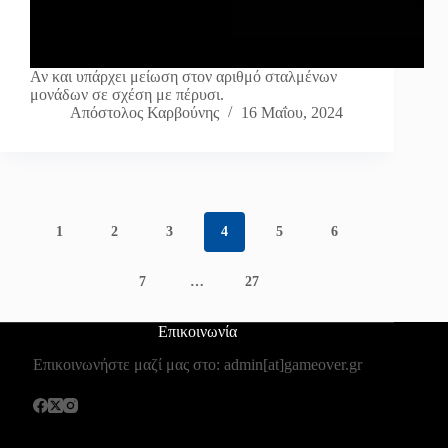
Αν και υπάρχει μείωση στον αριθμό σταλμένων
μονάδων σε σχέση με πέρυσι.
Απόστολος Καρβούνης
16 Μαΐου, 2024
1
2
3
4
5
6
7
…
27
Επικοινωνία
Επικοινωνήστε μαζί μας στο: admin[at]gameover.gr