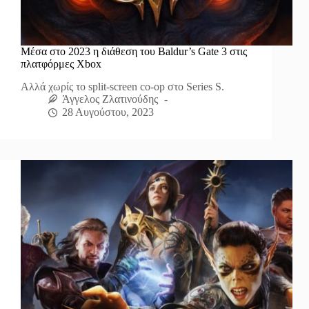
Μέσα στο 2023 η διάθεση του Baldur’s Gate 3 στις
πλατφόρμες Xbox
Αλλά χωρίς το split-screen co-op στο Series S.
Άγγελος Ζλατινούδης
28 Αυγούστου, 2023