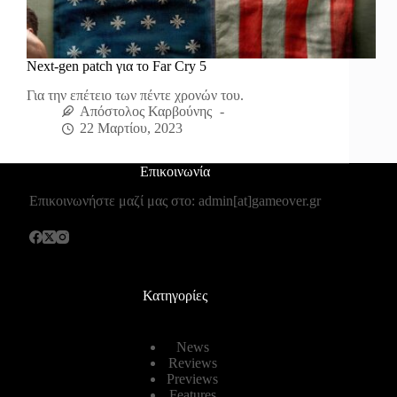
Next-gen patch για το Far Cry 5
Για την επέτειο των πέντε χρονών του.
Απόστολος Καρβούνης
22 Μαρτίου, 2023
Επικοινωνία
Επικοινωνήστε μαζί μας στο: admin[at]gameover.gr
Κατηγορίες
News
Reviews
Previews
Features