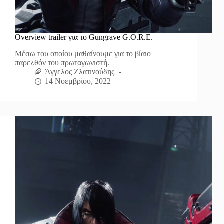
Overview trailer για το Gungrave G.O.R.E.
Μέσω του οποίου μαθαίνουμε για το βίαιο
παρελθόν του πρωταγωνιστή.
Άγγελος Ζλατινούδης
14 Νοεμβρίου, 2022