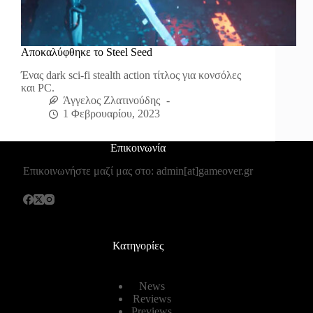
Αποκαλύφθηκε το Steel Seed
Ένας dark sci-fi stealth action τίτλος για κονσόλες
και PC.
Άγγελος Ζλατινούδης
1 Φεβρουαρίου, 2023
Επικοινωνία
Επικοινωνήστε μαζί μας στο: admin[at]gameover.gr
Κατηγορίες
News
Reviews
Previews