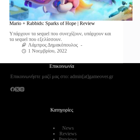
Mario + Rabbids: Sparks of Hope | Review
Υπάρχουν τα sequel που συνεχίζουν, υπάρχουν και
τα sequel που εξελίσσουν.
Λάμπρος Δημακόπουλος
1 Νοεμβρίου, 2022
Επικοινωνία
Επικοινωνήστε μαζί μας στο: admin[at]gameover.gr
Κατηγορίες
News
Reviews
Previews