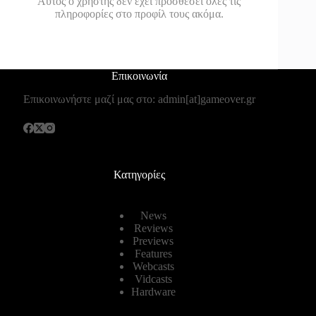
Αυτός ο χρήστης δεν έχει προσθέσει όλες τις
πληροφορίες στο προφίλ τους ακόμα.
Επικοινωνία
Επικοινωνήστε μαζί μας στο: admin[at]gameover.gr
Κατηγορίες
News
Reviews
Previews
Features
Webcasts
Vidcasts
Hardware