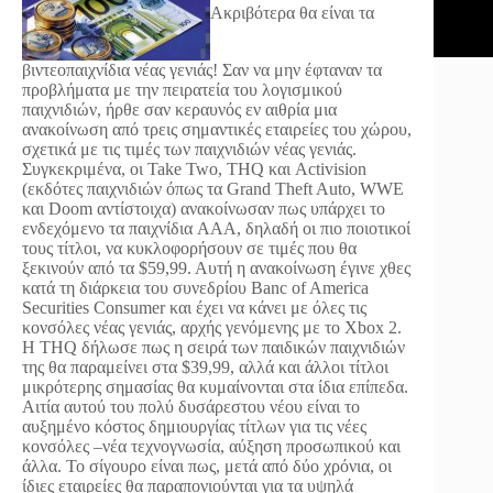
Ακριβότερα θα είναι τα
βιντεοπαιχνίδια νέας γενιάς!
Σαν να μην έφταναν τα
προβλήματα με την πειρατεία του λογισμικού
παιχνιδιών, ήρθε σαν κεραυνός εν αιθρία μια
ανακοίνωση από τρεις σημαντικές εταιρείες του χώρου,
σχετικά με τις τιμές των παιχνιδιών νέας γενιάς.
Συγκεκριμένα, οι Take Two, THQ και Activision
(εκδότες παιχνιδιών όπως τα Grand Theft Auto, WWE
και Doom αντίστοιχα) ανακοίνωσαν πως υπάρχει το
ενδεχόμενο τα παιχνίδια AAA, δηλαδή οι πιο ποιοτικοί
τους τίτλοι, να κυκλοφορήσουν σε τιμές που θα
ξεκινούν από τα $59,99. Αυτή η ανακοίνωση έγινε χθες
κατά τη διάρκεια του συνεδρίου Banc of America
Securities Consumer και έχει να κάνει με όλες τις
κονσόλες νέας γενιάς, αρχής γενόμενης με το Xbox 2.
H THQ δήλωσε πως η σειρά των παιδικών παιχνιδιών
της θα παραμείνει στα $39,99, αλλά και άλλοι τίτλοι
μικρότερης σημασίας θα κυμαίνονται στα ίδια επίπεδα.
Αιτία αυτού του πολύ δυσάρεστου νέου είναι το
αυξημένο κόστος δημιουργίας τίτλων για τις νέες
κονσόλες –νέα τεχνογνωσία, αύξηση προσωπικού και
άλλα. Το σίγουρο είναι πως, μετά από δύο χρόνια, οι
ίδιες εταιρείες θα παραπονιούνται για τα υψηλά