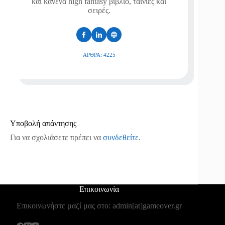
και κανένα high fantasy βιβλίο, ταινίες και
σειρές.
ΆΡΘΡΑ: 4225
Υποβολή απάντησης
Για να σχολιάσετε πρέπει να
συνδεθείτε
.
Επικοινωνία
Επικοινωνήστε μαζί μας στο: admin[at]gameover.gr