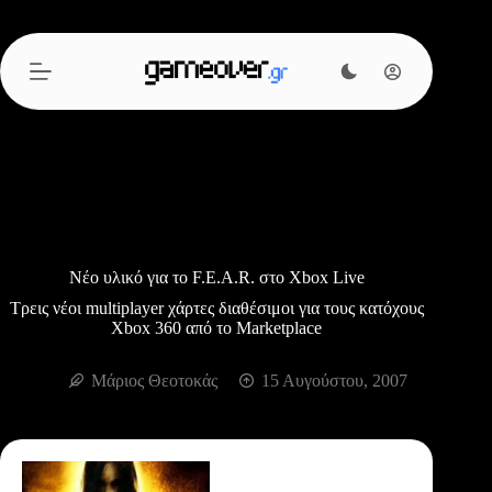
Μετάβαση
στο
περιεχόμενο
Νέο υλικό για το F.E.A.R. στο Xbox Live
Τρεις νέοι multiplayer χάρτες διαθέσιμοι για τους κατόχους
Xbox 360 από το Marketplace
Μάριος Θεοτοκάς
15 Αυγούστου, 2007