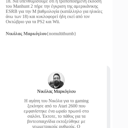
18. Να υπενθυμίσουμε ότι η τροποποιημένη έκδοση
του Manhunt 2 πήρε την έγκριση της αμερικάνικης
ESRB για την M βαθμολογία (κατάλληλο για ηλικίες
άνω των 18) και κυκλοφορεί ήδη εκεί από τον
Οκτώβριο για τα PS2 και Wii.
Νικόλας Μαρκόγλου
{nomultithumb}
Νικόλας Μαρκόγλου
Η αγάπη του Νικόλα για το gaming
ξεκίνησε από το Atari 2600 που
εμφανίστηκε ένα ωραίο πρωινό στο
σαλόνι. Έκτοτε, το πάθος για τα
βιντεοπαιχνίδια εκτοξεύθηκε με
γεωμετρικούς ρυθμούς. Ο