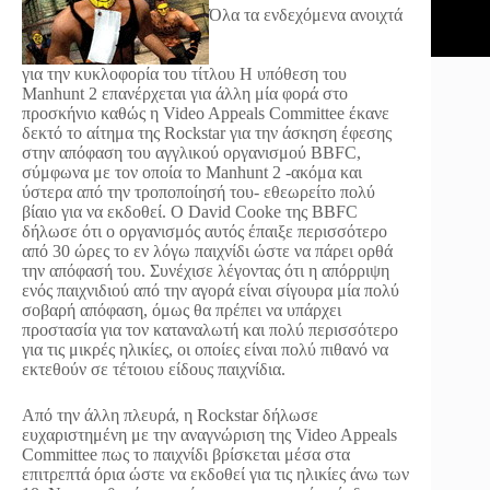
Όλα τα ενδεχόμενα ανοιχτά
για την κυκλοφορία του τίτλου
Η υπόθεση του
Manhunt 2 επανέρχεται για άλλη μία φορά στο
προσκήνιο καθώς η Video Appeals Committee έκανε
δεκτό το αίτημα της Rockstar για την άσκηση έφεσης
στην απόφαση του αγγλικού οργανισμού BBFC,
σύμφωνα με τον οποία το Manhunt 2 -ακόμα και
ύστερα από την τροποποίησή του- εθεωρείτο πολύ
βίαιο για να εκδοθεί. Ο David Cooke της BBFC
δήλωσε ότι ο οργανισμός αυτός έπαιξε περισσότερο
από 30 ώρες το εν λόγω παιχνίδι ώστε να πάρει ορθά
την απόφασή του. Συνέχισε λέγοντας ότι η απόρριψη
ενός παιχνιδιού από την αγορά είναι σίγουρα μία πολύ
σοβαρή απόφαση, όμως θα πρέπει να υπάρχει
προστασία για τον καταναλωτή και πολύ περισσότερο
για τις μικρές ηλικίες, οι οποίες είναι πολύ πιθανό να
εκτεθούν σε τέτοιου είδους παιχνίδια.
Από την άλλη πλευρά, η Rockstar δήλωσε
ευχαριστημένη με την αναγνώριση της Video Appeals
Committee πως το παιχνίδι βρίσκεται μέσα στα
επιτρεπτά όρια ώστε να εκδοθεί για τις ηλικίες άνω των