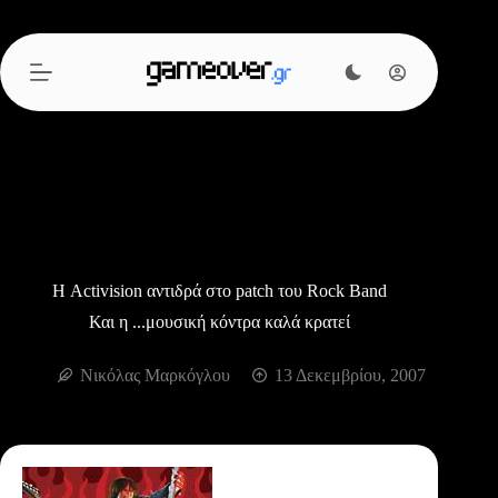
Μετάβαση
στο
περιεχόμενο
Η Activision αντιδρά στο patch του Rock Band
Και η ...μουσική κόντρα καλά κρατεί
Νικόλας Μαρκόγλου
13 Δεκεμβρίου, 2007