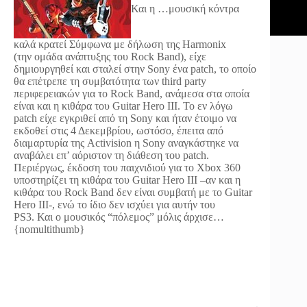
Και η …μουσική κόντρα
καλά κρατεί
Σύμφωνα με δήλωση της Harmonix
(την ομάδα ανάπτυξης του Rock Band), είχε
δημιουργηθεί και σταλεί στην Sony ένα patch, το οποίο
θα επέτρεπε τη συμβατότητα των third party
περιφερειακών για το Rock Band, ανάμεσα στα οποία
είναι και η κιθάρα του Guitar Hero III. Το εν λόγω
patch είχε εγκριθεί από τη Sony και ήταν έτοιμο να
εκδοθεί στις 4 Δεκεμβρίου, ωστόσο, έπειτα από
διαμαρτυρία της Activision η Sony αναγκάστηκε να
αναβάλει επ’ αόριστον τη διάθεση του patch.
Περιέργως, έκδοση του παιχνιδιού για το Xbox 360
υποστηρίζει τη κιθάρα του Guitar Hero III –αν και η
κιθάρα του Rock Band δεν είναι συμβατή με το Guitar
Hero III-, ενώ το ίδιο δεν ισχύει για αυτήν του
PS3. Και ο μουσικός “πόλεμος” μόλις άρχισε…
{nomultithumb}