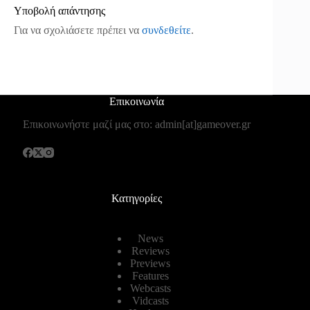
Υποβολή απάντησης
Για να σχολιάσετε πρέπει να
συνδεθείτε
.
Επικοινωνία
Επικοινωνήστε μαζί μας στο: admin[at]gameover.gr
Κατηγορίες
News
Reviews
Previews
Features
Webcasts
Vidcasts