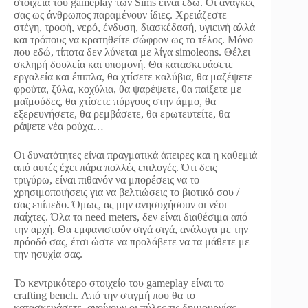
στοιχεία του gameplay των Sims είναι εδώ. Οι ανάγκες
σας ως άνθρωπος παραμένουν ίδιες. Χρειάζεστε
στέγη, τροφή, νερό, ένδυση, διασκέδασή, υγιεινή αλλά
και τρόπους να κρατηθείτε σώφρον ως το τέλος. Μόνο
που εδώ, τίποτα δεν λύνεται με λίγα simoleons. Θέλει
σκληρή δουλεία και υπομονή. Θα κατασκευάσετε
εργαλεία και έπιπλα, θα χτίσετε καλύβια, θα μαζέψετε
φρούτα, ξύλα, κοχύλια, θα ψαρέψετε, θα παίξετε με
μαϊμούδες, θα χτίσετε πύργους στην άμμο, θα
εξερευνήσετε, θα ρεμβάσετε, θα ερωτευτείτε, θα
ράψετε νέα ρούχα…
Οι δυνατότητες είναι πραγματικά άπειρες και η καθεμιά
από αυτές έχει πάρα πολλές επιλογές. Ότι δεις
τριγύρω, είναι πιθανόν να μπορέσεις να το
χρησιμοποιήσεις για να βελτιώσεις το βιοτικό σου /
σας επίπεδο. Όμως, ας μην ανησυχήσουν οι νέοι
παίχτες. Όλα τα need meters, δεν είναι διαθέσιμα από
την αρχή. Θα εμφανιστούν σιγά σιγά, ανάλογα με την
πρόοδό σας, έτσι ώστε να προλάβετε να τα μάθετε με
την ησυχία σας.
Το κεντρικότερο στοιχείο του gameplay είναι το
crafting bench. Από την στιγμή που θα το
κατασκευάσετε, ανοίγουν οι πύλες τις δημιουργίας.