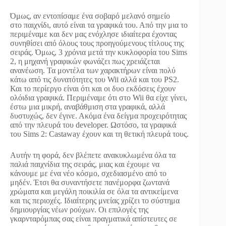
Όμως, αν εντοπίσαμε ένα σοβαρό μελανό σημείο
στο παιχνίδι, αυτό είναι τα γραφικά του. Από την μια το
περιμέναμε και δεν μας ενόχλησε ιδιαίτερα έχοντας
συνηθίσει από όλους τους προηγούμενους τίτλους της
σειράς. Όμως, 3 χρόνια μετά την κυκλοφορία του Sims
2, η μηχανή γραφικών φωνάζει πως χρειάζεται
ανανέωση. Τα μοντέλα των χαρακτήρων είναι πολύ
κάτω από τις δυνατότητες του Wii αλλά και του PS2.
Και το περίεργο είναι ότι και οι δυο εκδόσεις έχουν
ολόιδια γραφικά. Περιμέναμε ότι στο Wii θα είχε γίνει,
έστω μια μικρή, αναβάθμιση στα γραφικά, αλλά
δυστυχώς, δεν έγινε. Ακόμα ένα δείγμα προχειρότητας
από την πλευρά του developer. Ωστόσο, τα γραφικά
του Sims 2: Castaway έχουν και τη θετική πλευρά τους.
Αυτήν τη φορά, δεν βλέπετε ανακυκλωμένα όλα τα
παλιά παιχνίδια της σειράς, μιας και έχουμε να
κάνουμε με ένα νέο κόσμο, σχεδιασμένο από το
μηδέν. Έτσι θα συναντήσετε πανέμορφα ζωντανά
χρώματα και μεγάλη ποικιλία σε όλα τα αντικείμενα
και τις περιοχές. Ιδιαίτερης μνείας χρίζει το σύστημα
δημιουργίας νέων ρούχων. Οι επιλογές της
γκαρνταρόμπας σας είναι πραγματικά απίστευτες σε