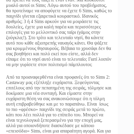
μυαλό αυτοί οι Sims; Λόγω αυτού του προβλήματος,
θα προτείναμε να αποφύγετε να έχετε 6 Sims, καθώς το
παιχνίδι γίνεται εξαιρετικά κουραστικό. Ιδανικός
αριθμός; 3 ή 4 Sims αρκούν για να μοιράσετε τις
δουλείες, έχετε μια καλή παρέα και περισσότερες
επιλογές για το μελλοντικό σας ταίρι (γάμος στην
ζούγκλα;!). Στο τρίτο και τελευταίο νησί, θα κάνετε
αυτό που κάθε αξιοπρεπής ναυαγός κάνει. Θα ψάξετε
για κρυμμένους θησαυρούς. Βέβαια το χρυσάφι δεν θα
σας βοηθήσει και πολύ εκεί που είστε, αλλά δεν
είπαμε ότι το νησί αυτό είναι το τελευταίο; Γιατί λοιπόν
να μην γυρίσετε στον πολιτισμό πάμπλουτοι;
Από τα προαναφερθέντα είναι προφανές ότι το Sims 2:
Castaway μας εξέπληξε ευχάριστα. Ξεφεύγοντας
επιτέλους από την πεπατημένη της σειράς, τόλμησε και
δοκίμασε μια νέα συνταγή. Και είμαστε στην
ευχάριστη θέση να σας ανακοινώσουμε ότι η τόλμη
αυτή επιβραβεύθηκε και με το παραπάνω. Είναι ίσως
το πιο «φρέσκο» παιχνίδι της σειράς μετά το πρώτο,
κάτι που λέει πολλά για το επίπεδο του. Μπορεί να
είναι τεχνολογικά ξεπερασμένο για την εποχή μας,
αλλά για οποιονδήποτε διασκέδασε με κάποιο
«επεισόδιο» Sims, είναι μια απαραίτητη αγορά. Και για