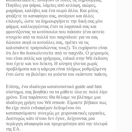
Παγίδες για ψάρια, λάμπες από κελύφη, αιώρες,
μαχαίρια, καλύβες και ένα σωρό άλλα. Και μόλις
φτιάξετε το καταφύγιο σας, ανοίγουν και άλλες
επιλογές, ώστε να δημιουργήσετε την δική σας μίνι
φάρμα, καλλιεργώντας έτσι τα λαχανικά σας και
φροντίζοντας τα κοτόπουλα που πιάσατε (ένα αστείο
στοιχείο από τα πολλά του παιχνιδιού: για να σας
δώσουν αυγά οι κοτούλες σας, πρέπει να τις
καλοπιάνετε τραγουδώντας τους!). Το ευχάριστο είναι
ότι δεν θα δυσκολευτείτε από το παιχνίδι. Ο χειρισμός
του είναι απλός και γρήγορος, ειδικά στην Wii έκδοση
που έχετε και τον δείκτη. Η κίνηση γίνεται χωρίς
προβλήματα και η κάμερα είναι πλήρως ρυθμιζόμενη
έτσι ώστε να βολέψει τα γούστα του εκάστοτε παίκτη.
Επίσης, ένα ιδιαίτερα κατατοπιστικό guide and hint
σύστημα, σας βοηθάει να τα μάθετε όλα σε πολύ λίγο
χρόνο. Ένα παράπονο; Θα θέλαμε να βλέπαμε μια
ιδιαίτερη χρήση του Wii remote. Είμαστε βέβαιοι πως
θα είχε πολύ ενδιαφέρον δεδομένου ότι
καταπιανόμαστε συνεχώς με χειρονακτικές εργασίες.
Δυστυχώς κάτι τέτοιο δεν έγινε, δείχνοντας μια
περίεργη αδιαφορία και προχειρότητα από την πλευρά
της ΕΑ.