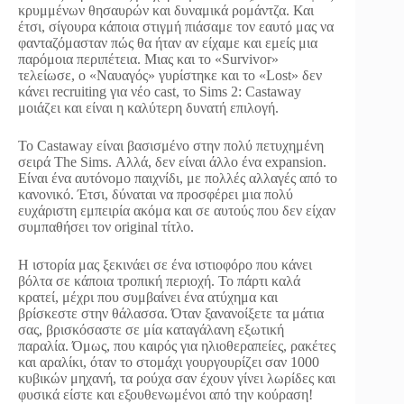
κρυμμένων θησαυρών και δυναμικά ρομάντζα. Και
έτσι, σίγουρα κάποια στιγμή πιάσαμε τον εαυτό μας να
φανταζόμασταν πώς θα ήταν αν είχαμε και εμείς μια
παρόμοια περιπέτεια. Μιας και το «Survivor»
τελείωσε, ο «Ναυαγός» γυρίστηκε και το «Lost» δεν
κάνει recruiting για νέο cast, το Sims 2: Castaway
μοιάζει και είναι η καλύτερη δυνατή επιλογή.
Το Castaway είναι βασισμένο στην πολύ πετυχημένη
σειρά The Sims. Αλλά, δεν είναι άλλο ένα expansion.
Είναι ένα αυτόνομο παιχνίδι, με πολλές αλλαγές από το
κανονικό. Έτσι, δύναται να προσφέρει μια πολύ
ευχάριστη εμπειρία ακόμα και σε αυτούς που δεν είχαν
συμπαθήσει τον original τίτλο.
Η ιστορία μας ξεκινάει σε ένα ιστιοφόρο που κάνει
βόλτα σε κάποια τροπική περιοχή. Το πάρτι καλά
κρατεί, μέχρι που συμβαίνει ένα ατύχημα και
βρίσκεστε στην θάλασσα. Όταν ξανανοίξετε τα μάτια
σας, βρισκόσαστε σε μία καταγάλανη εξωτική
παραλία. Όμως, που καιρός για ηλιοθεραπείες, ρακέτες
και αραλίκι, όταν το στομάχι γουργουρίζει σαν 1000
κυβικών μηχανή, τα ρούχα σαν έχουν γίνει λωρίδες και
φυσικά είστε και εξουθενωμένοι από την κούραση!