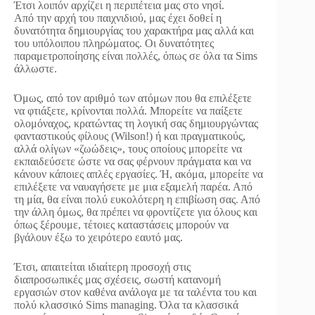
Έτσι λοιπόν αρχίζει η περιπέτεια μας στο νησί.
Από την αρχή του παιχνιδιού, μας έχει δοθεί η
δυνατότητα δημιουργίας του χαρακτήρα μας αλλά και
του υπόλοιπου πληρώματος. Οι δυνατότητες
παραμετροποίησης είναι πολλές, όπως σε όλα τα Sims
άλλωστε.
Όμως, από τον αριθμό των ατόμων που θα επιλέξετε
να φτιάξετε, κρίνονται πολλά. Μπορείτε να παίξετε
ολομόναχος, κρατώντας τη λογική σας δημιουργώντας
φανταστικούς φίλους (Wilson!) ή και πραγματικούς,
αλλά ολίγων «ζωώδεις», τους οποίους μπορείτε να
εκπαιδεύσετε ώστε να σας φέρνουν πράγματα και να
κάνουν κάποιες απλές εργασίες. Ή, ακόμα, μπορείτε να
επιλέξετε να ναυαγήσετε με μια εξαμελή παρέα. Από
τη μία, θα είναι πολύ ευκολότερη η επιβίωση σας. Από
την άλλη όμως, θα πρέπει να φροντίζετε για όλους και
όπως ξέρουμε, τέτοιες καταστάσεις μπορούν να
βγάλουν έξω το χειρότερο εαυτό μας.
Έτσι, απαιτείται ιδιαίτερη προσοχή στις
διαπροσωπικές μας σχέσεις, σωστή κατανομή
εργασιών στον καθένα ανάλογα με τα ταλέντα του και
πολύ κλασσικό Sims managing. Όλα τα κλασσικά