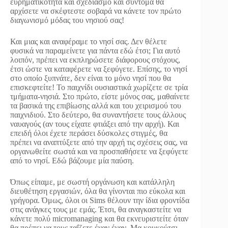
ευρηματικότητα και σχεδιασμό και σύντομα θα
αρχίσετε να σκέφτεστε σοβαρά να κάνετε τον πρώτο
διαγωνισμό μόδας του νησιού σας!
Και μιας και αναφέραμε το νησί σας. Δεν θέλετε
φυσικά να παραμείνετε για πάντα εδώ έτσι; Για αυτό
λοιπόν, πρέπει να εκπληρώσετε διάφορους στόχους,
έτσι ώστε να καταφέρετε να ξεφύγετε. Επίσης, το νησί
στο οποίο ξυπνάτε, δεν είναι το μόνο νησί που θα
επισκεφτείτε! Το παιχνίδι ουσιαστικά χωρίζετε σε τρία
τμήματα-νησιά. Στο πρώτο, είστε μόνος σας, μαθαίνετε
τα βασικά της επιβίωσης αλλά και του χειρισμού του
παιχνιδιού. Στο δεύτερο, θα συναντήσετε τους άλλους
ναυαγούς (αν τους είχατε φτιάξει από την αρχή). Και
επειδή όλοι έχετε περάσει δύσκολες στιγμές, θα
πρέπει να αναπτύξετε από την αρχή τις σχέσεις σας, να
οργανωθείτε σωστά και να προσπαθήσετε να ξεφύγετε
από το νησί. Εδώ βάζουμε μία παύση.
Όπως είπαμε, με σωστή οργάνωση και κατάλληλη
διευθέτηση εργασιών, όλα θα γίνονται πιο εύκολα και
γρήγορα. Όμως, όλοι οι Sims θέλουν την ίδια φροντίδα
στις ανάγκες τους με εμάς. Έτσι, θα αναγκαστείτε να
κάνετε πολύ micromanaging και θα εκνευριστείτε όταν
θα πρέπει να τους ταΐζετε έναν έναν. Μα κουκούτσι