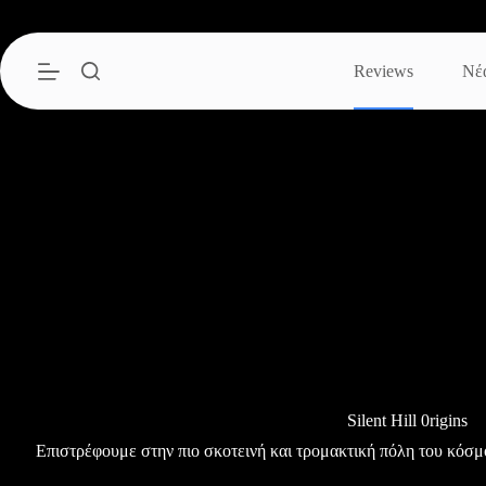
Μετάβαση
στο
περιεχόμενο
Reviews
Νέ
Silent Hill 0rigins
Επιστρέφουμε στην πιο σκοτεινή και τρομακτική πόλη του κόσ