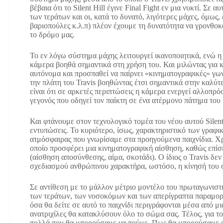
βέβαια ότι το Silent Hill έγινε Final Fight εν μια νυκτί. Σε 
των τεράτων και οι, κατά το δυνατό, λιγότερες μάχες, όμως,
βαριοπούλες κ.λ.π) πλέον έχουμε τη δυνατότητα να γρονθο
το δρόμο μας.
Το εν λόγω σύστημα μάχης λειτουργεί ικανοποιητικά, ενώ η
κάμερα βοηθά σημαντικά στη χρήση του. Και μιλώντας για κά
αυτόνομα και προσπαθεί να παίρνει «κινηματογραφικές» γων
την πλάτη του Travis βοηθώντας έτσι σημαντικά στην καλύ
είναι ότι σε αρκετές περιπτώσεις η κάμερα ενεργεί αλλοπρ
γεγονός που οδηγεί τον παίκτη σε ένα ατέρμονο πάτημα του 
Και φτάνουμε στον τεχνολογικό τομέα του νέου αυτού Silent
εντυπώσεις. Το κυριότερο, ίσως, χαρακτηριστικό των γραφικ
ατμόσφαιρας που γνωρίσαμε στα προηγούμενα παιχνίδια. Χρ
οποίο προσφέρει μια κινηματογραφική αίσθηση, καθώς επίσης
(αίσθηση αποσύνθεσης, αίμα, σκοτάδι). Ο ίδιος ο Travis δε
σχεδιασμού ανθρώπινου χαρακτήρα, ωστόσο, η κίνησή του σ
Σε αντίθεση με το μάλλον μέτριο μοντέλο του πρωταγωνιστή
των τεράτων, των νοσοκόμων και των απερίγραπτα παραμορ
όσα θα δείτε σε αυτό το παιχνίδι περιγράφονται μέσα από μι
ανατριχίλες θα κατακλύσουν όλο το σώμα σας. Τέλος, για τ
πολλά που θα μπορούσαμε να πούμε. Πως θα μπορούσαμε άλ