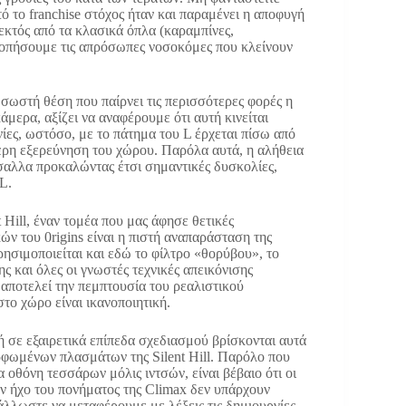
αυτό το franchise στόχος ήταν και παραμένει η αποφυγή
 εκτός από τα κλασικά όπλα (καραμπίνες,
κοπήσουμε τις απρόσωπες νοσοκόμες που κλείνουν
 σωστή θέση που παίρνει τις περισσότερες φορές η
μερα, αξίζει να αναφέρουμε ότι αυτή κινείται
ίες, ωστόσο, με το πάτημα του L έρχεται πίσω από
τερη εξερεύνηση του χώρου. Παρόλα αυτά, η αλήθεια
όσαλλα προκαλώντας έτσι σημαντικές δυσκολίες,
L.
 Hill, έναν τομέα που μας άφησε θετικές
ών του 0rigins είναι η πιστή αναπαράσταση της
ησιμοποιείται και εδώ το φίλτρο «θορύβου», το
 και όλες οι γνωστές τεχνικές απεικόνισης
ν αποτελεί την πεμπτουσία του ρεαλιστικού
το χώρο είναι ικανοποιητική.
 σε εξαιρετικά επίπεδα σχεδιασμού βρίσκονται αυτά
φωμένων πλασμάτων της Silent Hill. Παρόλο που
α οθόνη τεσσάρων μόλις ιντσών, είναι βέβαιο ότι οι
ον ήχο του πονήματος της Climax δεν υπάρχουν
λωστε να μεταφέρουμε με λέξεις τις δημιουργίες