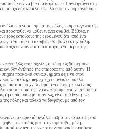
ροσπαθώντας να βρει το κορίτσι- ο Travis φτάνει στις
ώζει μια σχεδόν καμένη κοπέλα από την πυρκαγιά που
 κοπέλα στο νοσοκομείο της πόλης, ο πρωταγωνιστής
και προσπαθεί να μάθει τι έχει συμβεί. Βέβαια, η
ιους τους κατοίκους της δεδομένου ότι -από ένα
ους για να μάθει τι ακριβώς συμβαίνει στην πόλη,
ου στοιχειώνουν αυτό το καταραμένο μέρος της
 ένα εντελώς νέο παιχνίδι, αυτό όμως δε σημαίνει
ς και δεν άντλησε της επιρροές της από αυτήν. Η
ο 0rigins προκαλεί συναισθήματα deja vu στον
ν και, φυσικά, gameplay έχει δανειστεί πολλά
 σε αυτό το παιχνίδι παραμένει ίδιος με εκείνους
λη και τα κτίριά της, να αναζητούμε στοιχεία που θα
ς (η οποία, παρεμπιπτόντως, είναι η Aleesa), να
 της πόλης και τελικά να διαφύγουμε από τον
νανεώνει σε αρκετά μεγάλο βαθμό την ανάπτυξη του
ροηγηθεί, η είσοδός μας στην αιματοβαμμένη,
ίτε μετά τον ήχο της γνωστής δαιμονικής σειρήνας