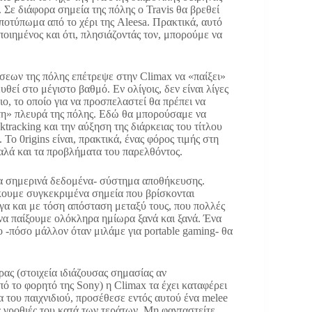
. Σε διάφορα σημεία της πόλης ο Travis θα βρεθεί
ποτύπωμα από το χέρι της Aleesa. Πρακτικά, αυτό
ποιημένος και ότι, πλησιάζοντάς τον, μπορούμε να
εων της πόλης επέτρεψε στην Climax να «παίξει»
υθεί στο μέγιστο βαθμό. Εν ολίγοις, δεν είναι λίγες
ο, το οποίο για να προσπελαστεί θα πρέπει να
τη» πλευρά της πόλης. Εδώ θα μπορούσαμε να
tracking και την αύξηση της διάρκειας του τίτλου
ο 0rigins είναι, πρακτικά, ένας φόρος τιμής στη
υβαλά και τα προβλήματα του παρελθόντος.
 τα σημερινά δεδομένα- σύστημα αποθήκευσης.
κουμε συγκεκριμένα σημεία που βρίσκονται
ίγα και με τόση απόσταση μεταξύ τους, που πολλές
να παίξουμε ολόκληρα ημίωρα ξανά και ξανά. Ένα
 -πόσο μάλλον όταν μιλάμε για portable gaming- θα
ρας (στοιχεία ιδιάζουσας σημασίας αν
ό το φορητό της Sony) η Climax τα έχει καταφέρει
α του παιχνιδιού, προσέθεσε εντός αυτού ένα melee
ς γροθιές του κατά των τεράτων. Μη φανταστείτε