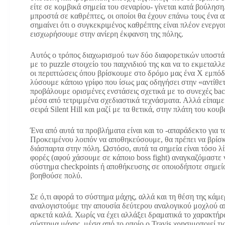
είτε σε κομβικά σημεία του σεναρίου- γίνεται κατά βούληση
μπροστά σε καθρέπτες, οι οποίοι θα έχουν επάνω τους ένα α
σημαίνει ότι ο συγκεκριμένος καθρέπτης είναι πλέον ενεργο
εισχωρήσουμε στην ανίερη έκφανση της πόλης.
Αυτός ο τρόπος διαχωρισμού των δύο διαφορετικών υποστάσ
με το puzzle στοιχείο του παιχνιδιού της και να το εκμεταλλε
οι περιπτώσεις όπου βρίσκουμε στο δρόμο μας ένα Χ εμπόδι
λύσουμε κάποιο γρίφο που ίσως μας οδηγήσει στην «αντίθε
προβάλουμε ορισμένες ενστάσεις σχετικά με το συνεχές back
μέσα από τετριμμένα σχεδιαστικά τεχνάσματα. Αλλά είπαμε. Τ
σειρά Silent Hill και μαζί με τα θετικά, στην πλάτη του κο
Ένα από αυτά τα προβλήματα είναι και το -απαράδεκτο για
Προκειμένου λοιπόν να αποθηκεύσουμε, θα πρέπει να βρίσ
διάσπαρτα στην πόλη. Ωστόσο, αυτά τα σημεία είναι τόσο λ
φορές (αφού χάσουμε σε κάποιο boss fight) αναγκαζόμαστε 
σύστημα checkpoints ή αποθήκευσης σε οποιοδήποτε σημείο
βοηθούσε πολύ.
Σε ό,τι αφορά το σύστημα μάχης, αλλά και τη θέση της κάμε
αναλογιστούμε την απουσία δεύτερου αναλογικού μοχλού απ
αρκετά καλά. Χωρίς να έχει αλλάξει δραματικά το χαρακτήρ
σύστημα μάχης, μέσα από το οποίο ο Travis χρησιμοποιεί τι