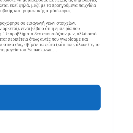
εται εκεί ψηλά, μαζί με τα προηγούμενα παιχνίδια
φοβικής και τρομακτικής ατμόσφαιρας.
 προχώρησε σε εισαγωγή νέων στοιχείων,
αρκετοί), είναι βέβαιο ότι η εμπειρία που
ή. Τα προβλήματα δεν απουσιάζουν μεν, αλλά αυτό
horror περιπέτεια όπως αυτές που γνωρίσαμε και
υστικά σας, σβήστε τα φώτα (κάτι που, άλλωστε, το
ε στη μαγεία του Yamaoka-san…
8
/ 10