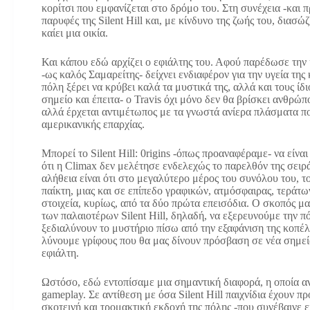
κορίτσι που εμφανίζεται στο δρόμο του. Στη συνέχεια -και π
παρυφές της Silent Hill και, με κίνδυνο της ζωής του, διασ
καίει μια οικία.
Και κάπου εδώ αρχίζει ο εφιάλτης του. Αφού παρέδωσε την
-ως καλός Σαμαρείτης- δείχνει ενδιαφέρον για την υγεία της 
πόλη ξέρει να κρύβει καλά τα μυστικά της, αλλά και τους ίδ
σημείο και έπειτα- ο Travis όχι μόνο δεν θα βρίσκει ανθρώπ
αλλά έρχεται αντιμέτωπος με τα γνωστά ανίερα πλάσματα π
αμερικανικής επαρχίας.
Μπορεί το Silent Hill: 0rigins -όπως προαναφέραμε- να είναι
ότι η Climax δεν μελέτησε ενδελεχώς το παρελθόν της σειρά
αλήθεια είναι ότι στο μεγαλύτερο μέρος του συνόλου του, τ
παίκτη, μιας και σε επίπεδο γραφικών, ατμόσφαιρας, τεράτω
στοιχεία, κυρίως, από τα δύο πρώτα επεισόδια. Ο σκοπός μας
των παλαιοτέρων Silent Hill, δηλαδή, να εξερευνούμε την πό
ξεδιαλύνουν το μυστήριο πίσω από την εξαφάνιση της κοπέλα
λύνουμε γρίφους που θα μας δίνουν πρόσβαση σε νέα σημεία
εφιάλτη.
Ωστόσο, εδώ εντοπίσαμε μια σημαντική διαφορά, η οποία α
gameplay. Σε αντίθεση με όσα Silent Hill παιχνίδια έχουν π
σκοτεινή και τρομακτική εκδοχή της πόλης -που συνέβαινε ε