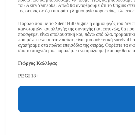
του Akira Yamaoka; Απλά θα αναφέρουμε ότι το 0rigins στέκ
της σειράς σε ό,τι αφορά τη δημιουργία κορυφαίας, κλειστο
Παρόλο που με το Silent Hill 0rigins η δημιουργός του δεν
καινοτομιών και αλλαγής της συνταγής (και ευτυχώς, θα πουν 
προσφέρει είναι απολαυστική και, πάνω από όλα, τρομακτικ
που μένει τελικά στον παίκτη είναι μια αυθεντική survival 
αγαπήσαμε στα πρώτα επεισόδια της σειράς. Φορέστε τα ακο
ίδιο το παιχνίδι μας παραπέμπει να πράξουμε) και αφεθείτ
Γιώργος Καλλίφας
PEGI
18+