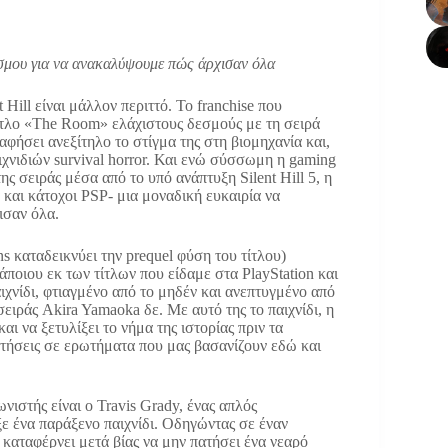
όσμου για να ανακαλύψουμε πώς άρχισαν όλα
 Hill είναι μάλλον περιττό. Το franchise που
ότιτλο «The Room» ελάχιστους δεσμούς με τη σειρά
αφήσει ανεξίτηλο το στίγμα της στη βιομηχανία και,
χνιδιών survival horror. Και ενώ σύσσωμη η gaming
ς σειράς μέσα από το υπό ανάπτυξη Silent Hill 5, η
 και κάτοχοι PSP- μια μοναδική ευκαιρία να
ισαν όλα.
ins καταδεικνύει την prequel φύση του τίτλου)
άποιου εκ των τίτλων που είδαμε στα PlayStation και
παιχνίδι, φτιαγμένο από το μηδέν και ανεπτυγμένο από
ειράς Akira Yamaoka δε. Με αυτό της το παιχνίδι, η
αι να ξετυλίξει το νήμα της ιστορίας πριν τα
αντήσεις σε ερωτήματα που μας βασανίζουν εδώ και
νιστής είναι ο Travis Grady, ένας απλός
ε ένα παράξενο παιχνίδι. Οδηγώντας σε έναν
s καταφέρνει μετά βίας να μην πατήσει ένα νεαρό