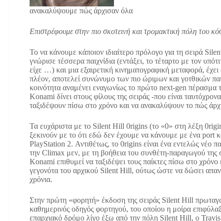
ανακαλύψουμε πώς άρχισαν όλα
Επιστρέφουμε στην πιο σκοτεινή και τρομακτική πόλη του κ
Το να κάνουμε κάποιον ιδιαίτερο πρόλογο για τη σειρά Silent
γνώρισε τέσσερα παιχνίδια (εντάξει, το τέταρτο με τον υπ
είχε …) και μια εξαιρετική κινηματογραφική μεταφορά, έχει 
πλέον, αποτελεί συνώνυμο των πιο ώριμων και γοτθικών παι
κοινότητα αναμένει εναγωνίως το πρώτο next-gen πέρασμα τη
Konami δίνει στους φίλους της σειράς -που είναι ταυτόχρονα
ταξιδέψουν πίσω στο χρόνο και να ανακαλύψουν το πώς άρχ
Τα ευχάριστα με το Silent Hill 0rigins (το «0» στη λέξη 0rig
ξεκινούν με το ότι εδώ δεν έχουμε να κάνουμε με ένα port κ
PlayStation 2. Αντιθέτως, το 0rigins είναι ένα εντελώς νέο 
την Climax μεν, με τη βοήθεια του συνθέτη-παραγωγού της σ
Konami επιθυμεί να ταξιδέψει τους παίκτες πίσω στο χρόνο κ
γεγονότα του αρχικού Silent Hill, ούτως ώστε να δώσει απ
χρόνια.
Στην πρώτη «φορητή» έκδοση της σειράς Silent Hill πρωταγω
καθημερινός οδηγός φορτηγού, του οποίου η μοίρα επιφύλαξ
επαρχιακό δρόμο λίγο έξω από την πόλη Silent Hill, ο Travi