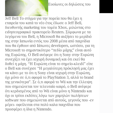
Ευοίωνες οι δηλώσεις του
Jeff Bell
To στίγμα για την πορεία που θα έχει η
εταιρεία του κατά το νέο έτος έδωσε ο Jeff Bell,
διευθυντής marketing του τομέα Xbox, μιλώντας στο
ειδησεογραφικό πρακτορείο Reuters. Σύμφωνα με τα
λεγόμενα του Bell, η Microsoft θα αυξήσει το μερίδιό
της στην Ιαπωνία εντός του 2008 μέσα από παιχνίδια
που θα έρθουν από Ιάπωνες developers, ωστόσο, για τη
Microsoft το σημαντικότερο “πεδίο μάχης” είναι αυτό
της Ευρώπης. Ο Bell ανέφερε ότι η Sony στην Ευρώπη
συνεχίζει να έχει ισχυρή δυναμική και ότι εκεί θα
δοθεί η μάχη. “Η Ευρώπη είναι το σημείο-κλειδί” είπε
ο Bell και συνέχισε “Η μεγαλύτερη πρόκλησή μας έχει
να κάνει με το ότι η Sony είναι ισχυρή στην Ευρώπη,
όχι μόνο σε ό,τι αφορά το PlayStation 3, αλλά το brand
της γενικότερα”. Σε ό,τι αφορά το Wii και την έλλειψη
που σημειώνεται τον τελευταίο καιρό, o Bell ανέφερε
ότι κερδισμένος από το Wii είναι μόνο η Nintendo και
όχι οι τρίτοι εκδότες λόγω των χαμηλών πωλήσεων
software που σημειώνεται από αυτούς, γεγονός που -εν
μέρει- οφείλειται στα πολύ καλα παιχνίδια που
προσφέρει η ίδια η Nintendo.