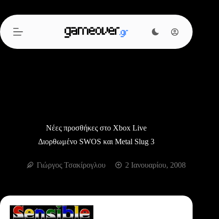
Μετάβαση
στο
περιεχόμενο
Νέες προσθήκες στο Xbox Live
Διορθωμένο SWOS και Metal Slug 3
Γιώργος Τσακίρογλου
2 Ιανουαρίου, 2008