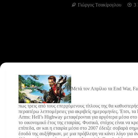
Γιώργος Τσακίρογλου
3 
Μετά τον Απρίλιο τα End War, Fa
πως τρεις από τους επερχόμενους τίτλους της θα καθυστερ
περαιτέρω λεπτομέρειες για ακριβείς ημερομηνίες. Έτσι, τα 
Arms: Hell’s Highway μεταφέρονται για αργότερα μέσα στο 2
το οικονομικό έτος της εταιρίας. Φυσικά, στόχος είναι να 
επίπεδα, αν και η εταιρία μέσα στο 2007 έδειξε σοβαρά σημ
έσοδά της αυξήθηκαν, με μια πρόβλεψη να κάνει λόγο για άν