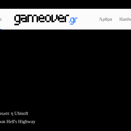
α
Άρθρα
Hardw
νωσε η Ubisoft
και Hell's Highway