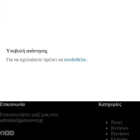
Υποβολή απάντησης
Για να σχολιάσετε πρέπει να
συνδεθείτε
.
Επικοινωνία
Κατηγορίες
Επικοινωνήστε μαζί μας στο:
admin[at]gameover.gr
News
Reviews
Previews
Features