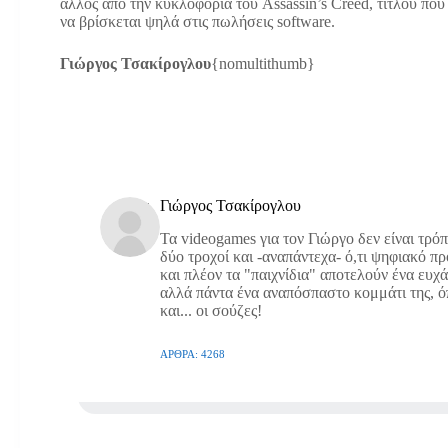
άλλος από την κυκλοφορία του Assassin’s Creed, τίτλου πο
να βρίσκεται ψηλά στις πωλήσεις software.
Γιώργος Τσακίρογλου
{nomultithumb}
Γιώργος Τσακίρογλου
Τα videogames για τον Γιώργο δεν είναι τρό
δύο τροχοί και -αναπάντεχα- ό,τι ψηφιακό π
και πλέον τα "παιχνίδια" αποτελούν ένα ευχ
αλλά πάντα ένα αναπόσπαστο κομμάτι της, όπω
και... οι σούζες!
ΆΡΘΡΑ: 4268