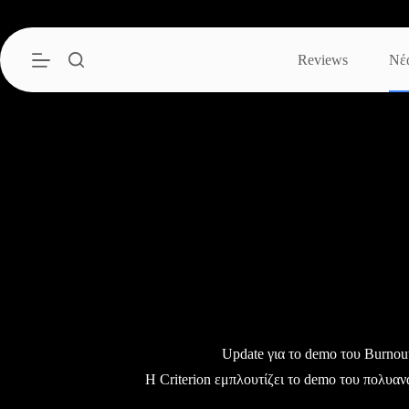
Μετάβαση
στο
περιεχόμενο
Reviews
Νέ
Update για το demo του Burnout
Η Criterion εμπλουτίζει το demo του πολυαν