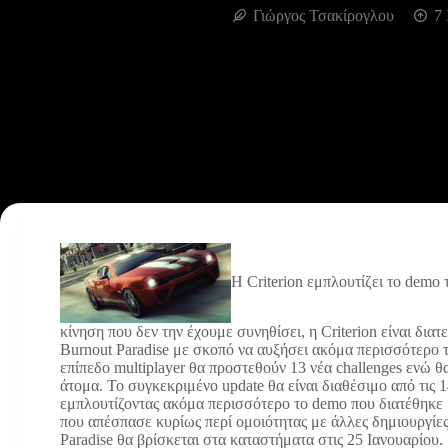
Γιώργος Τσακίρογλου
7 
Η Criterion εμπλουτίζει το demo
κίνηση που δεν την έχουμε συνηθίσει, η Criterion είναι δια
Burnout Paradise με σκοπό να αυξήσει ακόμα περισσότερο τ
επίπεδο multiplayer θα προστεθούν 13 νέα challenges ενώ θ
άτομα. Το συγκεκριμένο update θα είναι διαθέσιμο από τις 
εμπλουτίζοντας ακόμα περισσότερο το demo που διατέθηκε μ
που απέσπασε κυρίως περί ομοιότητας με άλλες δημιουργίες
Paradise θα βρίσκεται στα καταστήματα στις 25 Ιανουαρίου.