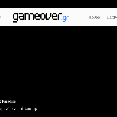
α
Άρθρα
Hardw
 Paradise
αμενόμενου τίτλου της