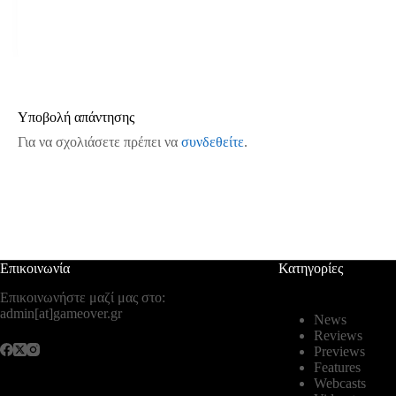
Υποβολή απάντησης
Για να σχολιάσετε πρέπει να
συνδεθείτε
.
Επικοινωνία
Κατηγορίες
Επικοινωνήστε μαζί μας στο:
admin[at]gameover.gr
News
Reviews
Previews
Features
Webcasts