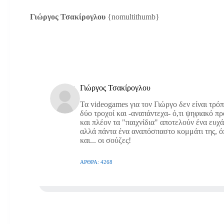
Γιώργος Τσακίρογλου
{nomultithumb}
Γιώργος Τσακίρογλου
Τα videogames για τον Γιώργο δεν είναι τρό
δύο τροχοί και -αναπάντεχα- ό,τι ψηφιακό π
και πλέον τα "παιχνίδια" αποτελούν ένα ευχ
αλλά πάντα ένα αναπόσπαστο κομμάτι της, όπω
και... οι σούζες!
ΆΡΘΡΑ: 4268