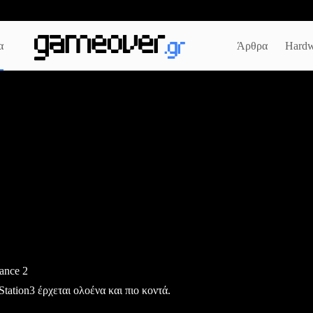
α
Άρθρα
Hardw
tance 2
Station3 έρχεται ολοένα και πιο κοντά.