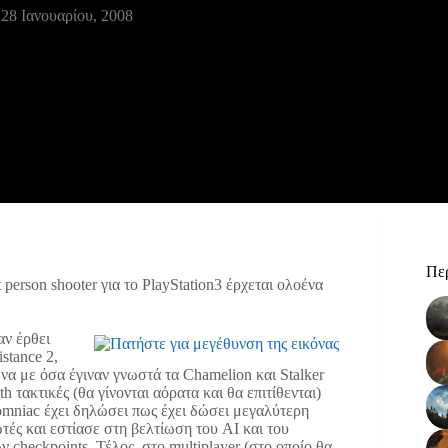
28 Ιανουαρίου, 2008
Περ
 person shooter για το PlayStation3 έρχεται ολοένα
αν έρθει
stance 2,
να με όσα έγιναν γνωστά τα Chamelion και Stalker
h τακτικές (θα γίνονται αόρατα και θα επιτίθενται)
somniac έχει δηλώσει πως έχει δώσει μεγαλύτερη
τές και εστίασε στη βελτίωση του AI και του
checkpoints. Τέλος, στο multiplayer (στο οποίο θα