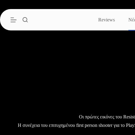
Μετάβαση
στο
περιεχόμενο
Reviews
Νέ
Οι πρώτες εικόνες του Resis
H συνέχεια του επιτυχημένου first person shooter για το Play