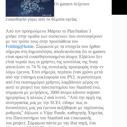
Oι gamers δείχνουν
ευαισθησία γύρω από τα θέματα υγείας
Από τον προηγούμενο Μάρτιο το PlayStation 3
μπήκε στην ομάδα των συσκευών που συνεισφέρουν
με τον τρόπο τους στην προσπάθεια του
Folding@home
. Σύμφωνα με τα στοιχεία που ήρθαν
σήμερα στη δημοσιότητα, αποδεικνύειται ότι οι gamers
είναι αρκετά ευαισθητοποιημένα άτομα. Εξάλλου δεν
είναι τυχαίο πως οι χρήστες της κονσόλας της Sony
αποτελούν το 74 % της συνολικής προσφοράς στην εν
λόγω έρευνα. Έτσι σήμερα, περίπου έναν χρόνο μετά
από την επίσημη κυκλοφορία του PS3, περισσότεροι
από ένα εκατομμύριο χρήστες λαμβάνουν μέρος σε
αυτό το project του πανεπιστημίου του Stanford ενώ,
σύμφωνα με μετρήσεις, 3000 άτομα κάνουν register
ημερησίως ή αλλιώς 2 ανά λεπτό. “Από την αρχή της
συνεργασίας μας με την SCEI, είδαμε πως οι
δυνατότητες μας για έρευνα αυξήθηκαν με ταχύτατους
ρυθμούς” δήλωσε ο Vijay Pande, καθηγητής Χημείας
στο Πανεπιστήμιο του Stanford και επικεφαλής
του project. Σύμφωνα πάντα με την ίδια πηγή, ένα