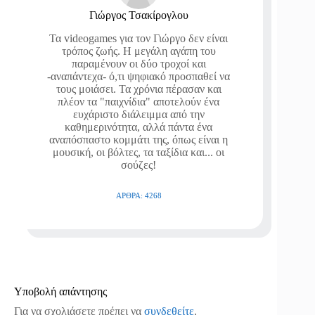
Γιώργος Τσακίρογλου
Τα videogames για τον Γιώργο δεν είναι
τρόπος ζωής. Η μεγάλη αγάπη του
παραμένουν οι δύο τροχοί και
-αναπάντεχα- ό,τι ψηφιακό προσπαθεί να
τους μοιάσει. Τα χρόνια πέρασαν και
πλέον τα "παιχνίδια" αποτελούν ένα
ευχάριστο διάλειμμα από την
καθημερινότητα, αλλά πάντα ένα
αναπόσπαστο κομμάτι της, όπως είναι η
μουσική, οι βόλτες, τα ταξίδια και... οι
σούζες!
ΆΡΘΡΑ: 4268
Υποβολή απάντησης
Για να σχολιάσετε πρέπει να
συνδεθείτε
.