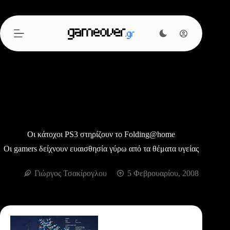
Μετάβαση
στο
περιεχόμενο
Οι κάτοχοι PS3 στηρίζουν το Folding@home
Oι gamers δείχνουν ευαισθησία γύρω από τα θέματα υγείας
Γιώργος Τσακίρογλου
5 Φεβρουαρίου, 2008