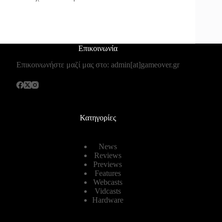
Επικοινωνία
Επικοινωνήστε μαζί μας στο: admin[at]gameover.gr
Κατηγορίες
News
Reviews
Previews
Features
Webcasts
Vidcasts
Hardware