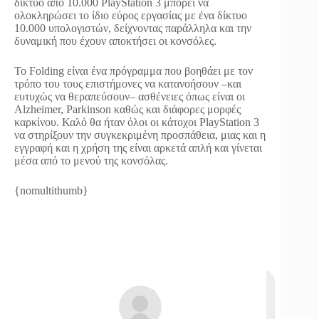
δίκτυο από 10.000 PlayStation 3 μπορεί να
ολοκληρώσει το ίδιο εύρος εργασίας με ένα δίκτυο
10.000 υπολογιστών, δείχνοντας παράλληλα και την
δυναμική που έχουν αποκτήσει οι κονσόλες.
Το Folding είναι ένα πρόγραμμα που βοηθάει με τον
τρόπο του τους επιστήμονες να κατανοήσουν –και
ευτυχώς να θεραπεύσουν– ασθένειες όπως είναι οι
Alzheimer, Parkinson καθώς και διάφορες μορφές
καρκίνου. Καλό θα ήταν όλοι οι κάτοχοι PlayStation 3
να στηρίξουν την συγκεκριμένη προσπάθεια, μιας και η
εγγραφή και η χρήση της είναι αρκετά απλή και γίνεται
μέσα από το μενού της κονσόλας.
{nomultithumb}