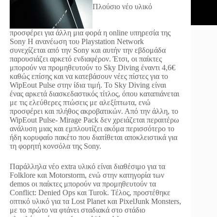
Πλούσιο νέο υλικό
προσφέρει για άλλη μια φορά η online υπηρεσία της
Sony
Η ανανέωση του Playstation Network
συνεχίζεται από την Sony και αυτήν την εβδομάδα
παρουσιάζει αρκετό ενδιαφέρον. Έτσι, οι παίκτες
μπορούν να προμηθευτούν το Sky Diving έναντι 4,6€
καθώς επίσης και να κατεβάσουν νέες πίστες για το
WipEout Pulse στην ίδια τιμή. Το Sky Diving είναι
ένας αρκετά διασκεδαστικός τίτλος, όπου καταπιάνεται
με τις ελεύθερες πτώσεις με αλεξίπτωτα, ενώ
προσφέρει και πλήθος ακροβατικών. Από την άλλη, το
WipEout Pulse- Mirage Pack δεν χρειάζεται περαιτέρω
ανάλυση μιας και εμπλουτίζει ακόμα περισσότερο το
ήδη κορυφαίο πακέτο που διατίθεται αποκλειστικά για
τη φορητή κονσόλα της Sony.
Παράλληλα νέο extra υλικό είναι διαθέσιμο για τα
Folklore και Motorstorm, ενώ στην κατηγορία των
demos οι παίκτες μπορούν να προμηθευτούν τα
Conflict: Denied Ops και Turok. Τέλος, προστέθηκε
οπτικό υλικό για τα Lost Planet και PixelJunk Monsters,
με το πρώτο να φτάνει σταδιακά στο στάδιο