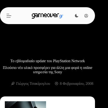
Μετάβαση
στο
περιεχόμενο
Το εβδομαδιαίο update του PlayStation Network
Πλούσιο νέο υλικό προσφέρει για άλλη μια φορά η online
υπηρεσία της Sony
Γιώργος Τσακίρογλου
8 Φεβρουαρίου, 2008