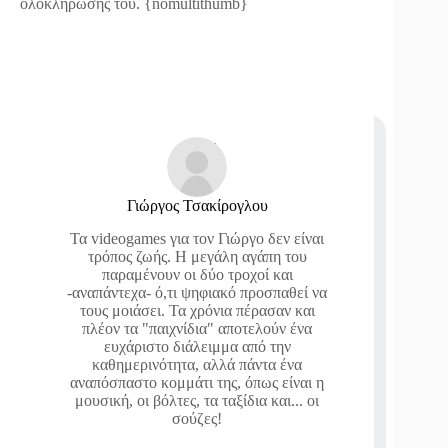
ολοκλήρωσής του. {nomultithumb}
Γιώργος Τσακίρογλου
Τα videogames για τον Γιώργο δεν είναι
τρόπος ζωής. Η μεγάλη αγάπη του
παραμένουν οι δύο τροχοί και
-αναπάντεχα- ό,τι ψηφιακό προσπαθεί να
τους μοιάσει. Τα χρόνια πέρασαν και
πλέον τα "παιχνίδια" αποτελούν ένα
ευχάριστο διάλειμμα από την
καθημερινότητα, αλλά πάντα ένα
αναπόσπαστο κομμάτι της, όπως είναι η
μουσική, οι βόλτες, τα ταξίδια και... οι
σούζες!