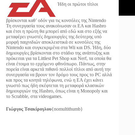
Ήδη οι πρώτοι τίτλοι
βρίσκονται καθ’ οδόν για τις κονσόλες της Nintendo
Τη συνεργασία τους ανακοίνωσαν οι EA και Hasbro
και έτσι η πρώτη θα μπορεί από εδώ και στο εξής να
μεταφέρει γνωστές δημιουργίες της δεύτερης υπό
μορφή παιχνιδιών αποκλειστικά σε κονσόλες της
Nintendo και συγκεκριμένα στα Wii και DS. Ήδη, δύο
δημιουργίες βρίσκονται στο στάδιο της ανάπτυξης και
πρόκειται για τα Littlest Pet Shop και Nerf, τα οποία θα
είναι έτοιμα το ερχόμενο φθινόπωρο. Πάντως, στην
πορεία είναι αρκετά πιθανό πολλοί τίτλοι από αυτή την
συνεργασία να βρουν τον δρόμο τους προς το PC αλλά
και προς τα κινητά τηλέφωνα, ενώ η ΕΑ έχει κάνει
γνωστό πως ήδη σκέφτεται τη μεταφορά κλασικών
δημιουργιών της Hasbro, όπως είναι η Monopoly και
το Scrabble, στα videogames.
Γιώργος Τσακίρογλου
{nomultithumb}