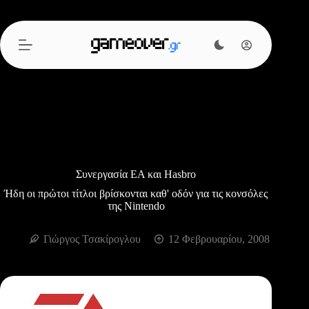
Μετάβαση
στο
περιεχόμενο
Συνεργασία ΕΑ και Hasbro
Ήδη οι πρώτοι τίτλοι βρίσκονται καθ' οδόν για τις κονσόλες
της Nintendo
Γιώργος Τσακίρογλου
12 Φεβρουαρίου, 2008