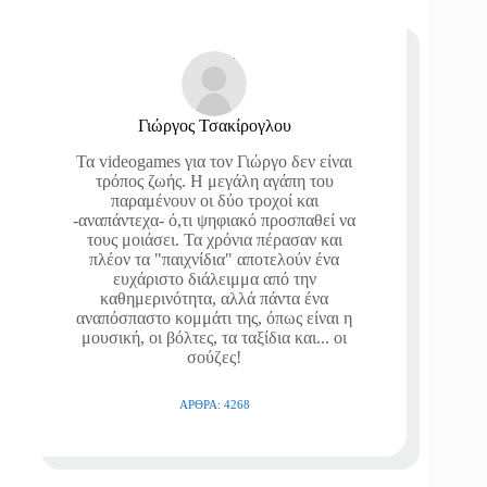
Γιώργος Τσακίρογλου
Τα videogames για τον Γιώργο δεν είναι
τρόπος ζωής. Η μεγάλη αγάπη του
παραμένουν οι δύο τροχοί και
-αναπάντεχα- ό,τι ψηφιακό προσπαθεί να
τους μοιάσει. Τα χρόνια πέρασαν και
πλέον τα "παιχνίδια" αποτελούν ένα
ευχάριστο διάλειμμα από την
καθημερινότητα, αλλά πάντα ένα
αναπόσπαστο κομμάτι της, όπως είναι η
μουσική, οι βόλτες, τα ταξίδια και... οι
σούζες!
ΆΡΘΡΑ: 4268