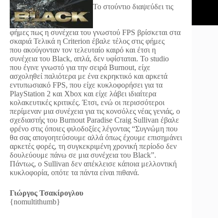
Το στούντιο διαψεύδει τις
φήμες πως η συνέχεια του γνωστού FPS βρίσκεται στα
σκαριά
Τελικά η Criterion έβαλε τέλος στις φήμες
που ακούγονταν τον τελευταίο καιρό και έτσι η
συνέχεια του Black, απλά, δεν υφίσταται. Το studio
που έγινε γνωστό για την σειρά Burnout, είχε
ασχοληθεί παλιότερα με ένα εκρηκτικό και αρκετά
εντυπωσιακό FPS, που είχε κυκλοφορήσει για τα
PlayStation 2 και Xbox και είχε λάβει ιδιαίτερα
κολακευτικές κριτικές. Έτσι, ενώ οι περισσότεροι
περίμεναν μια συνέχεια για τις κονσόλες νέας γενιάς, ο
σχεδιαστής του Burnout Paradise Craig Sullivan έβαλε
φρένο στις όποιες φιλοδοξίες λέγοντας “Συγνώμη που
θα σας απογοητεύσουμε αλλά όπως έχουμε επισημάνει
αρκετές φορές, τη συγκεκριμένη χρονική περίοδο δεν
δουλεύουμε πάνω σε μια συνέχεια του Black”.
Πάντως, ο Sullivan δεν απέκλεισε κάποια μελλοντική
κυκλοφορία, οπότε τα πάντα είναι πιθανά.
Γιώργος Τσακίρογλου
{nomultithumb}