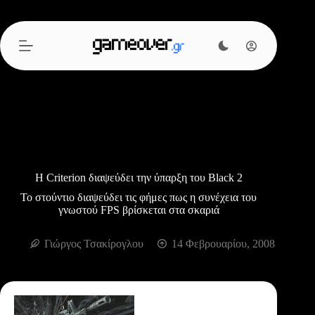
Μετάβαση
στο
περιεχόμενο
Η Criterion διαψεύδει την ύπαρξη του Black 2
Το στούντιο διαψεύδει τις φήμες πως η συνέχεια του
γνωστού FPS βρίσκεται στα σκαριά
Γιώργος Τσακίρογλου
14 Φεβρουαρίου, 2008