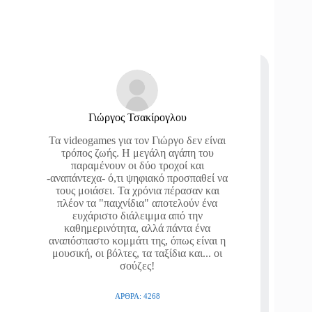
Γιώργος Τσακίρογλου
Τα videogames για τον Γιώργο δεν είναι
τρόπος ζωής. Η μεγάλη αγάπη του
παραμένουν οι δύο τροχοί και
-αναπάντεχα- ό,τι ψηφιακό προσπαθεί να
τους μοιάσει. Τα χρόνια πέρασαν και
πλέον τα "παιχνίδια" αποτελούν ένα
ευχάριστο διάλειμμα από την
καθημερινότητα, αλλά πάντα ένα
αναπόσπαστο κομμάτι της, όπως είναι η
μουσική, οι βόλτες, τα ταξίδια και... οι
σούζες!
ΆΡΘΡΑ: 4268