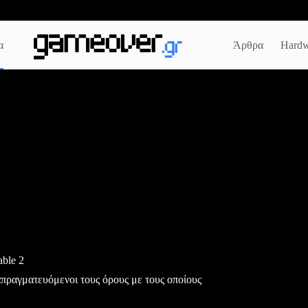
α
Άρθρα
Hardw
able 2
απραγματευόμενοι τους όρους με τους οποίους