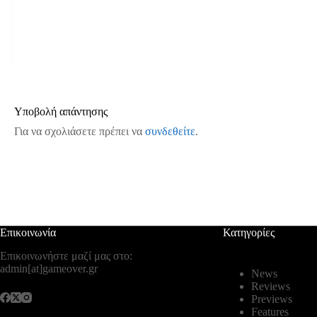
Υποβολή απάντησης
Για να σχολιάσετε πρέπει να
συνδεθείτε
.
Επικοινωνία
Κατηγορίες
Επικοινωνήστε μαζί μας στο:
admin[at]gameover.gr
News
Reviews
Previews
Features