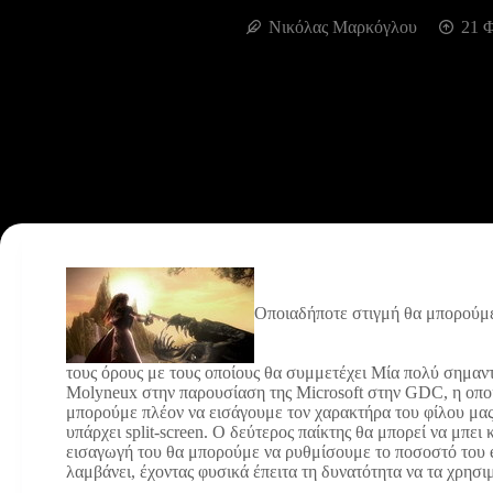
Νικόλας Μαρκόγλου
21 
Οποιαδήποτε στιγμή θα μπορούμε
τους όρους με τους οποίους θα συμμετέχει
Μία πολύ σημαντι
Molyneux στην παρουσίαση της Microsoft στην GDC, η οποία
μπορούμε πλέον να εισάγουμε τον χαρακτήρα του φίλου μας 
υπάρχει split-screen. Ο δεύτερος παίκτης θα μπορεί να μπει 
εισαγωγή του θα μπορούμε να ρυθμίσουμε το ποσοστό του e
λαμβάνει, έχοντας φυσικά έπειτα τη δυνατότητα να τα χρησιμ