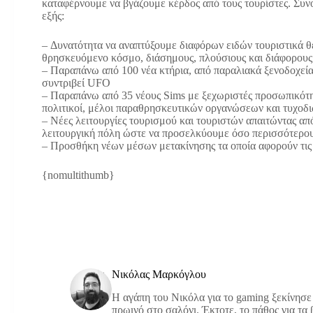
καταφέρνουμε να βγάζουμε κέρδος από τους τουρίστες. Συνοπ
εξής:
– Δυνατότητα να αναπτύξουμε διαφόρων ειδών τουριστικά 
θρησκευόμενο κόσμο, διάσημους, πλούσιους και διάφορους
– Παραπάνω από 100 νέα κτήρια, από παραλιακά ξενοδοχεία
συντριβεί UFO
– Παραπάνω από 35 νέους Sims με ξεχωριστές προσωπικότη
πολιτικοί, μέλοι παραθρησκευτικών οργανώσεων και τυχοδ
– Νέες λειτουργίες τουρισμού και τουριστών απαιτώντας α
λειτουργική πόλη ώστε να προσελκύουμε όσο περισσότερους
– Προσθήκη νέων μέσων μετακίνησης τα οποία αφορούν τις 
{nomultithumb}
Νικόλας Μαρκόγλου
Η αγάπη του Νικόλα για το gaming ξεκίνησε
πρωινό στο σαλόνι. Έκτοτε, το πάθος για τα