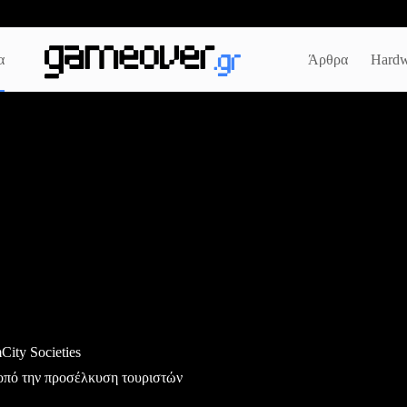
α
Άρθρα
Hardw
City Societies
οπό την προσέλκυση τουριστών