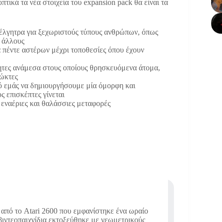
τικά τα νέα στοιχεία του expansion pack θα είναι τα
θέλγητρα για ξεχωριστούς τύπους ανθρώπων, όπως
 άλλους
 πέντε αστέρων μέχρι τοποθεσίες όπου έχουν
τες ανάμεσα στους οποίους θρησκευόμενα άτομα,
ιώκτες
πό εμάς να δημιουργήσουμε μία όμορφη και
 επισκέπτες γίνεται
εναέριες και θαλάσσιες μεταφορές
 από το Atari 2600 που εμφανίστηκε ένα ωραίο
 βιντεοπαιχνίδια εκτοξεύθηκε με γεωμετρικούς