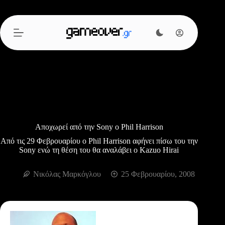
Μετάβαση
στο
περιεχόμενο
Αποχωρεί από την Sony ο Phil Harrison
Από τις 29 Φεβρουαρίου ο Phil Harrison αφήνει πίσω του την
Sony ενώ τη θέση του θα αναλάβει ο Kazuo Hirai
Νικόλας Μαρκόγλου
25 Φεβρουαρίου, 2008