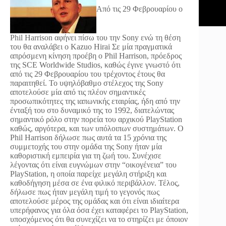
Από τις 29 Φεβρουαρίου ο
Phil Harrison αφήνει πίσω του την Sony ενώ τη θέση
του θα αναλάβει ο Kazuo Hirai
Σε μία πραγματικά
απρόσμενη κίνηση προέβη ο Phil Harrison, πρόεδρος
της SCE Worldwide Studios, καθώς έγινε γνωστό ότι
από τις 29 Φεβρουαρίου του τρέχοντος έτους θα
παραιτηθεί. Το υψηλόβαθμο στέλεχος της Sony
αποτελούσε μία από τις πλέον σημαντικές
προσωπικότητες της ιαπωνικής εταιρίας, ήδη από την
ένταξή του στο δυναμικό της το 1992, διατελώντας
σημαντικό ρόλο στην πορεία του αρχικού PlayStation
καθώς, αργότερα, και των υπόλοιπων συστημάτων. Ο
Phil Harrison δήλωσε πως αυτά τα 15 χρόνια της
συμμετοχής του στην ομάδα της Sony ήταν μία
καθοριστική εμπειρία για τη ζωή του. Συνέχισε
λέγοντας ότι είναι ευγνώμων στην “οικογένεια” του
PlayStation, η οποία παρείχε μεγάλη στήριξη και
καθοδήγηση μέσα σε ένα φιλικό περιβάλλον. Τέλος,
δήλωσε πως ήταν μεγάλη τιμή το γεγονός πως
αποτελούσε μέρος της ομάδας και ότι είναι ιδιαίτερα
υπερήφανος για όλα όσα έχει καταφέρει το PlayStation,
υποσχόμενος ότι θα συνεχίζει να το στηρίζει με όποιον