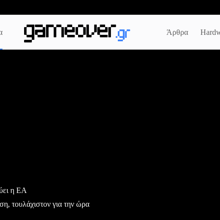
α
Άρθρα
Hardw
ύει η EA
ση, τουλάχιστον για την ώρα