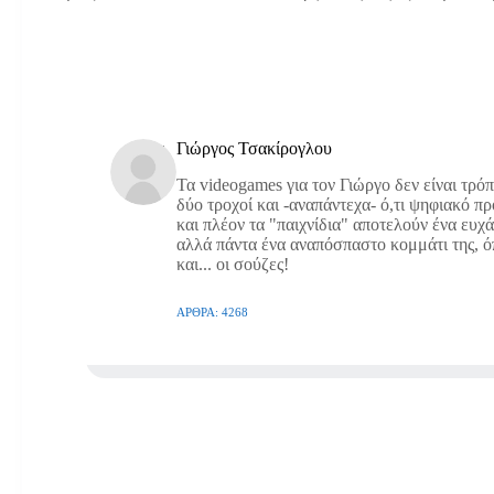
Γιώργος Τσακίρογλου
Τα videogames για τον Γιώργο δεν είναι τρό
δύο τροχοί και -αναπάντεχα- ό,τι ψηφιακό π
και πλέον τα "παιχνίδια" αποτελούν ένα ευχ
αλλά πάντα ένα αναπόσπαστο κομμάτι της, όπω
και... οι σούζες!
ΆΡΘΡΑ: 4268