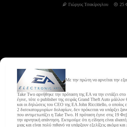
Γιώργος Τσακίρογλου
25 
Με την πρώτη να αρνείται την εξ
Take Two αρνήθηκε την πρόταση της ΕΑ να την εντάξει στο 
έγινε, τότε ο publisher της σειράς Grand Theft Auto μάλλον
και οι δηλώσεις του CEO της EA John Riccitiello, ο οποίος
2 δισεκατομμυρίων δολαρίων, δεν πρόκειται να υπάρξει ξαν
που αντιμετωπίζει η Take Two. Η πρόταση έγινε στις 19 Φε
την αρνητική απάντηση. Εκτιμούμε ότι η είδηση είναι ιδιαιτ
μιας και είναι πολύ πιθανό να υπάρξουν εξελίξεις ακόμα κα