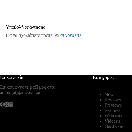
Υποβολή απάντησης
Για να σχολιάσετε πρέπει να
συνδεθείτε
.
Επικοινωνία
Κατηγορίες
Επικοινωνήστε μαζί μας στο:
admin[at]gameover.gr
News
Reviews
Previews
Features
Webcasts
Vidcasts
Hardware