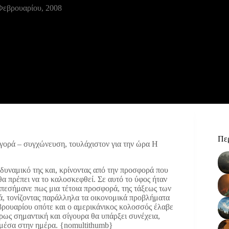
Φεβρουαρίου, 2008
Περ
αγορά – συγχώνευση, τουλάχιστον για την ώρα
Η
δυναμικό της και, κρίνοντας από την προσφορά που
 θα πρέπει να το καλοσκεφθεί. Σε αυτό το ύφος ήταν
 επεσήμανε πως μια τέτοια προσφορά, της τάξεως των
ά, τονίζοντας παράλληλα τα οικονομικά προβλήματα
βρουαρίου οπότε και ο αμερικάνικος κολοσσός έλαβε
έρως σημαντική και σίγουρα θα υπάρξει συνέχεια,
ι μέσα στην ημέρα. {nomultithumb}