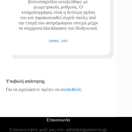
βιντεοπαιχνίδια εκτοξεύθηκε με
γεωμετρικούς ρυθμούς. Ο
κινηματογράφος είναι η δεύτερη αγάπη
του και παρακολουθεί συχνά ταινίες από
την εποχή του ασπρόμαυρου σινεμά μέχρι
τα σύγχρονα blockbusters του Hollywood.
ΆΡΘΡΑ: 1463
Υποβολή απάντησης
Για να σχολιάσετε πρέπει να
συνδεθείτε
.
Επικοινωνία
Επικοινωνήστε μαζί μας στο: admin[at]gameover.gr