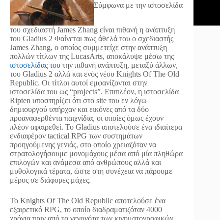
Σύμφωνα με την ιστοσελίδα
του σχεδιαστή James Zhang είναι πιθανή η ανάπτυξη
του Gladius 2
Φαίνεται πως άθελά του ο σχεδιαστής
James Zhang, ο οποίος συμμετείχε στην ανάπτυξη
πολλών τίτλων της LucasArts, αποκάλυψε μέσω της
ιστοσελίδας του
την πιθανή ανάπτυξη, μεταξύ άλλων,
του Gladius 2 αλλά και ενός νέου Knights Of The Old
Republic. Οι τίτλοι αυτοί εμφανίζονται στην
ιστοσελίδα του ως “projects”. Επιπλέον, η ιστοσελίδα
Ripten υποστηρίζει ότι στο site του εν λόγω
δημιουργού υπήρχαν και εικόνες από τα δύο
προαναφερθέντα παιχνίδια, οι οποίες όμως έχουν
πλέον αφαιρεθεί. Το Gladius αποτελούσε ένα ιδιαίτερα
ενδιαφέρον tactical RPG των συστημάτων
προηγούμενης γενιάς, στο οποίο χρειαζόταν να
στρατολογήσουμε μονομάχους μέσα από μία πληθώρα
επιλογών και ανάμεσα από ανθρώπους αλλά και
μυθολογικά τέρατα, ώστε στη συνέχεια να πάρουμε
μέρος σε διάφορες μάχες.
Το Knights Of The Old Republic αποτελούσε ένα
εξαιρετικό RPG, το οποίο διαδραματιζόταν 4000
χρόνια πριν από τα γεγονότα των κινηματογραφικών