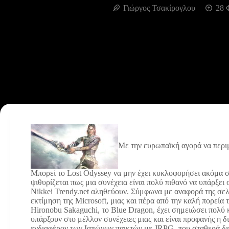
Γιώργος Τσακίρογλου
28 
Με την ευρωπαϊκή αγορά να περι
Μπορεί το Lost Odyssey να μην έχει κυκλοφορήσει ακόμα σ
ψιθυρίζεται πως μια συνέχεια είναι πολύ πιθανό να υπάρξει
Nikkei Trendy.net αληθεύουν. Σύμφωνα με αναφορά της σελίδ
εκτίμηση της Microsoft, μιας και πέρα από την καλή πορεία 
Hironobu Sakaguchi, το Blue Dragon, έχει σημειώσει πολύ 
υπάρξουν στο μέλλον συνέχειες μιας και είναι προφανής η δι
ενδιαφέρον των Ιαπώνων παικτών με JRPG, που σταθερά δεί