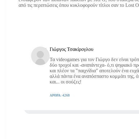
από τις περιπτώσεις όπου κυκλοφορούν τίτλοι σαν το Lost 
Γιώργος Τσακίρογλου
Τα videogames για τον Γιώργο δεν είναι τρό
δύο τροχοί και -αναπάντεχα- ό,τι ψηφιακό π
και πλέον τα "παιχνίδια" αποτελούν ένα ευχ
αλλά πάντα ένα αναπόσπαστο κομμάτι της, όπω
και... οι σούζες!
ΆΡΘΡΑ: 4268