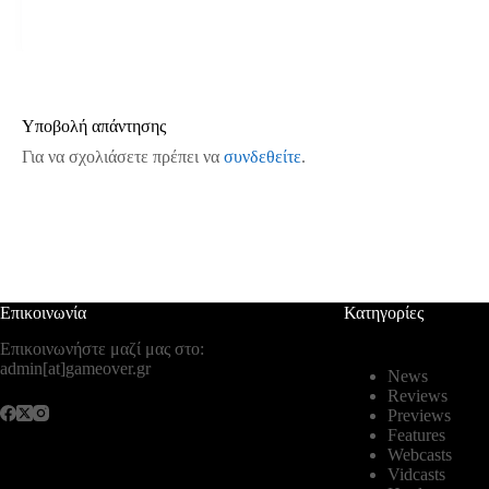
Υποβολή απάντησης
Για να σχολιάσετε πρέπει να
συνδεθείτε
.
Επικοινωνία
Κατηγορίες
Επικοινωνήστε μαζί μας στο:
admin[at]gameover.gr
News
Reviews
Previews
Features
Webcasts
Vidcasts