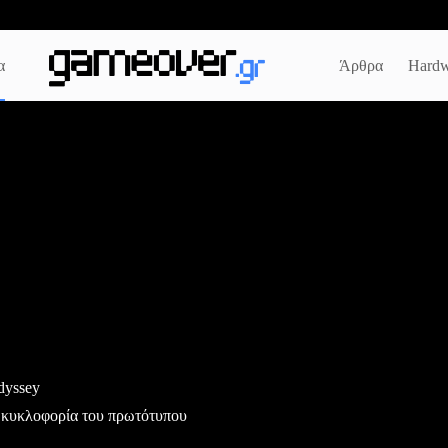
α
Άρθρα
Hardw
dyssey
η κυκλοφορία του πρωτότυπου