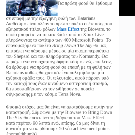
Για πρώτη φορά θα έρθουμε
σε επαφή με την εξωγήινη φυλή των Batarians
Διαθέσιμο είναι πλέον το πρώτο πακέτο επέκτασης του
εξαιρετικού τίτλου ρόλων
Mass Effect
της Bioware, το
οποίο μπορείτε να το κατεβάστε από το Xbox Live
πληρώνοντας το αντίτιμο των 400 Microsoft Points. Το
επονομαζόμενο πακέτο
Bring Down The Sky
θα μας
επιτρέπει να πάρουμε μέρος σε μία ακόμη περιπέτεια
του Shepard και του πληρώματος του Normandy. Θα
περιέχει ένα νέο αχαρτογράφητο κόσμο ενώ, επιπλέον,
θα έρθουμε για πρώτη φορά σε επαφή με τη φυλή των
Batarians καθώς θα χρειαστεί να πολεμήσουμε μία
εχθρική ομάδα τους. Οι τελευταίοι, αφού πάρουν υπό
την κατοχή τους έναν κινούμενο αστεροειδή-σταθμό,
θα προσπαθήσουν να τον ωθήσουν σε πορεία
σύγκρουσης με τον κόσμο Terra Nova.
Φυσικά στόχος μας θα είναι να αποτρέψουμε αυτήν την
καταστροφή. Σύμφωνα με την Bioware το Bring Down
The Sky θα επεκτείνει τη διάρκεια του Mass Effect
κατά περίπου 90 λεπτά ενώ, επίσης, θα μας δίνει τη
δυνατότητα να κερδίσουμε 50 νέα achievement points.
{nomultithumb}