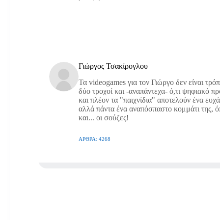
Γιώργος Τσακίρογλου
Τα videogames για τον Γιώργο δεν είναι τρό
δύο τροχοί και -αναπάντεχα- ό,τι ψηφιακό π
και πλέον τα "παιχνίδια" αποτελούν ένα ευχ
αλλά πάντα ένα αναπόσπαστο κομμάτι της, όπω
και... οι σούζες!
ΆΡΘΡΑ: 4268