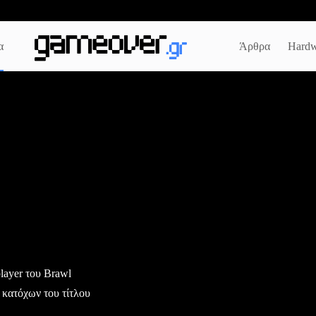
α
Άρθρα
Hardw
layer του Brawl
ν κατόχων του τίτλου