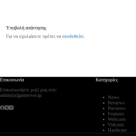
Υποβολή απάντησης
Για να σχολιάσετε πρέπει να
συνδεθείτε
.
Επικοινωνία
Κατηγορίες
Επικοινωνήστε μαζί μας στο:
admin[at]gameover.gr
News
Reviews
Previews
Features
Webcasts
Vidcasts
Hardware