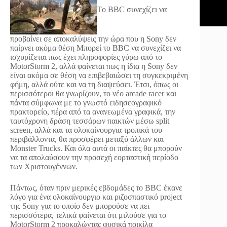
Tο BBC συνεχίζει να
προβαίνει σε αποκαλύψεις την ώρα που η Sony δεν
παίρνει ακόμα θέση
Μπορεί το BBC να συνεχίζει να
ισχυρίζεται πως έχει πληροφορίες γύρω από το
MotorStorm 2, αλλά φαίνεται πως η ίδια η Sony δεν
είναι ακόμα σε θέση να επιβεβαιώσει τη συγκεκριμένη
φήμη, αλλά ούτε και να τη διαψεύσει. Έτσι, όπως οι
περισσότεροι θα γνωρίζουν, το νέο arcade racer και
πάντα σύμφωνα με το γνωστό ειδησεογραφικό
πρακτορείο, πέρα από τα ανανεωμένα γραφικά, την
ταυτόχρονη δράση τεσσάρων παικτών μέσω split
screen, αλλά και τα ολοκαίνουργια τροπικά του
περιβάλλοντα, θα προσφέρει μεταξύ άλλων και
Monster Trucks. Και όλα αυτά οι παίκτες θα μπορούν
να τα απολαύσουν την προσεχή εορταστική περίοδο
των Χριστουγέννων.
Πάντως, όταν πριν μερικές εβδομάδες το BBC έκανε
λόγο για ένα ολοκαίνουργιο και ριζοσπαστικό project
της Sony για το οποίο δεν μπορούσε να πει
περισσότερα, τελικά φαίνεται ότι μιλούσε για το
MotorStorm 2 προκαλώντας φυσικά ποικίλα