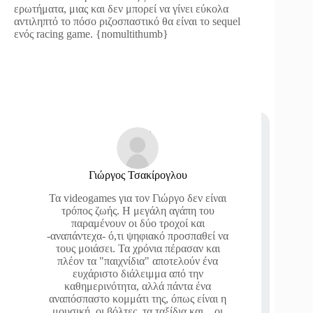
ερωτήματα, μιας και δεν μπορεί να γίνει εύκολα
αντιληπτό το πόσο ριζοσπαστικό θα είναι το sequel
ενός racing game. {nomultithumb}
Γιώργος Τσακίρογλου
Τα videogames για τον Γιώργο δεν είναι
τρόπος ζωής. Η μεγάλη αγάπη του
παραμένουν οι δύο τροχοί και
-αναπάντεχα- ό,τι ψηφιακό προσπαθεί να
τους μοιάσει. Τα χρόνια πέρασαν και
πλέον τα "παιχνίδια" αποτελούν ένα
ευχάριστο διάλειμμα από την
καθημερινότητα, αλλά πάντα ένα
αναπόσπαστο κομμάτι της, όπως είναι η
μουσική, οι βόλτες, τα ταξίδια και... οι