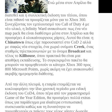
Ενώ μέσα στον Απρίλιο θα
διατεθεί και η συλλεκτική έκδοση του τίτλου, όπου
είναι πιθανό να προορίζεται μόνο για το Xbox 360.
Συνεχίζοντας τον εμπλουτισμό του Call of Duty 4 με
νέο υλικό, η Infinity Ward ανακοίνωσε πως ένα νέο
map pack θα είναι διαθέσιμο μέσα στον Απρίλιο και θα
προσφέρει 4 ολοκαίνουργιους χάρτες. Αυτοί θα είναι: η
Chinatown
όπως είχε παρουσιαστεί στο CoD 2 αλλά
με σαφώς νέα στοιχεία, ένα χωριό ονόματι
Creek
, ένας
σταθμός τηλεπικοινωνιών με το όνομα
Broadcast
και
τέλος το
Killhouse
, όπου πρακτικά θα είναι μια
αποθήκη εκπαίδευσης. Το συγκεκριμένο πακέτο θα
μπορούν να προμηθευτούν οι κάτοχοι Xbox 360 προς
800 Microsoft Points, χωρίς ακόμη να έχει ανακοινωθεί
ακριβής ημερομηνία διάθεσης.
Από την άλλη πλευρά, η εταιρία ετοιμάζεται να
κυκλοφορήσει την ίδια χρονική περίοδο μια ειδική
έκδοση του CoD4, όπου πέρα από τον χαρακτηρισμό
Game of the Year Edition, θα προσφέρει πολλά extras
όπως για παράδειγμα μια ιδιαίτερα εντυπωσιακή
συσκευασία καθώς και τη δυνατότητα να
προμηθευτούν οι παίκτες τους νέους χάρτες δωρεάν