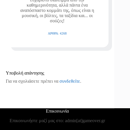
καθημερινότητα, αλλά πάντα ένα
αναπόσπαστο κομμάτι της, όπως είναι η
μουσική, οι βόλτες, τα ταξίδια και... οι
σούζες!
ΆΡΘΡΑ: 4268
Υποβολή απάντησης
Για να σχολιάσετε πρέπει να
συνδεθείτε
.
Επικοινωνία
Επικοινωνήστε μαζί μας στο: admin[at]gameover.gr