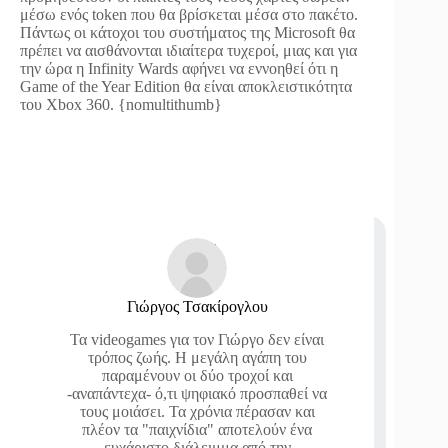
μέσω ενός token που θα βρίσκεται μέσα στο πακέτο.
Πάντως οι κάτοχοι του συστήματος της Microsoft θα
πρέπει να αισθάνονται ιδιαίτερα τυχεροί, μιας και για
την ώρα η Infinity Wards αφήνει να εννοηθεί ότι η
Game of the Year Edition θα είναι αποκλειστικότητα
του Xbox 360. {nomultithumb}
Γιώργος Τσακίρογλου
Τα videogames για τον Γιώργο δεν είναι
τρόπος ζωής. Η μεγάλη αγάπη του
παραμένουν οι δύο τροχοί και
-αναπάντεχα- ό,τι ψηφιακό προσπαθεί να
τους μοιάσει. Τα χρόνια πέρασαν και
πλέον τα "παιχνίδια" αποτελούν ένα
ευχάριστο διάλειμμα από την