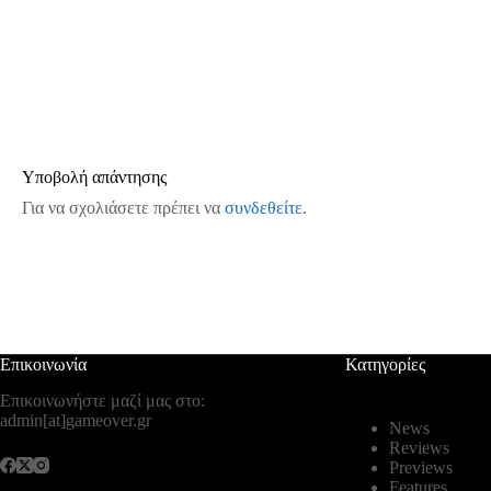
Υποβολή απάντησης
Για να σχολιάσετε πρέπει να
συνδεθείτε
.
Επικοινωνία
Κατηγορίες
Επικοινωνήστε μαζί μας στο:
admin[at]gameover.gr
News
Reviews
Previews
Features