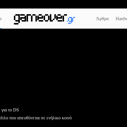
α
Άρθρα
Hardw
 για το DS
τίτλο που απευθύνεται σε ενήλικο κοινό