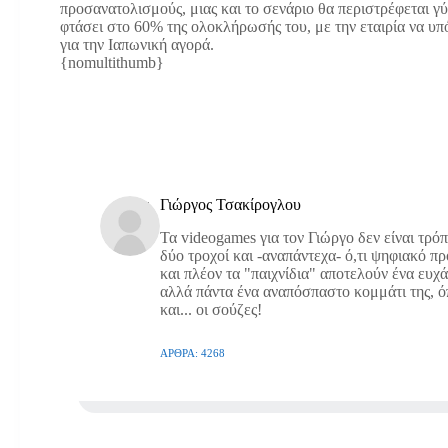
προσανατολισμούς, μιας και το σενάριο θα περιστρέφεται γ
φτάσει στο 60% της ολοκλήρωσής του, με την εταιρία να υπό
για την Ιαπωνική αγορά.
{nomultithumb}
Γιώργος Τσακίρογλου
Τα videogames για τον Γιώργο δεν είναι τρό
δύο τροχοί και -αναπάντεχα- ό,τι ψηφιακό π
και πλέον τα "παιχνίδια" αποτελούν ένα ευχ
αλλά πάντα ένα αναπόσπαστο κομμάτι της, όπω
και... οι σούζες!
ΆΡΘΡΑ: 4268