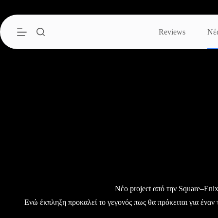
Μετάβαση
στο
περιεχόμενο
Reviews
Νέ
Νέο project από την Square–Enix
Ενώ έκπληξη προκαλεί το γεγονός πως θα πρόκειται για έναν 