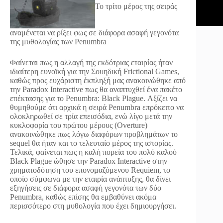
Το τρίτο μέρος της σειράς
αναμένεται να ρίξει φως σε διάφορα ασαφή γεγονότα
της μυθολογίας των Penumbra
Φαίνεται πως η αλλαγή της εκδότριας εταιρίας ήταν
ιδιαίτερη ευνοϊκή για την Σουηδική Frictional Games,
καθώς προς ευχάριστη έκπληξή μας ανακοινώθηκε από
την Paradox Interactive πως θα αναπτυχθεί ένα πακέτο
επέκτασης για το Penumbra: Black Plague. Αξίζει να
θυμηθούμε ότι αρχικά η σειρά Penumbra επρόκειτο να
ολοκληρωθεί σε τρία επεισόδια, ενώ λίγο μετά την
κυκλοφορία του πρώτου μέρους (Overture)
ανακοινώθηκε πως λόγω διαφόρων προβλημάτων το
sequel θα ήταν και το τελευταίο μέρος της ιστορίας.
Τελικά, φαίνεται πως η καλή πορεία του πολύ καλού
Black Plague ώθησε την Paradox Interactive στην
χρηματοδότηση του επονομαζόμενου Requiem, το
οποίο σύμφωνα με την εταιρία ανάπτυξης, θα δίνει
εξηγήσεις σε διάφορα ασαφή γεγονότα των δύο
Penumbra, καθώς επίσης θα εμβαθύνει ακόμα
περισσότερο στη μυθολογία που έχει δημιουργήσει.