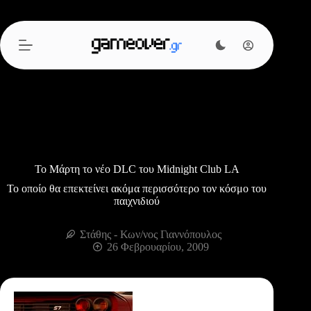
Μετάβαση
στο
περιεχόμενο
To Μάρτη το νέο DLC του Midnight Club LA
Το οποίο θα επεκτείνει ακόμα περισσότερο τον κόσμο του
παιχνιδιού
Στάθης - Κων/νος Γιαννόπουλος
26 Φεβρουαρίου, 2009