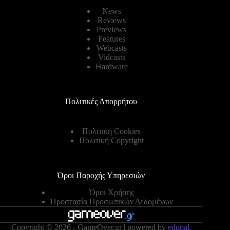
News
Reviews
Previews
Features
Webcasts
Vidcasts
Hardware
Πολιτικές Απορρήτου
Πολιτική Cookies
Πολιτική Copyright
Όροι Παροχής Υπηρεσιών
Όροι Χρήσης
Προστασία Προσωπικών Δεδομένων
Copyright © 2026 - GameOver.gr | powered by
edupal.