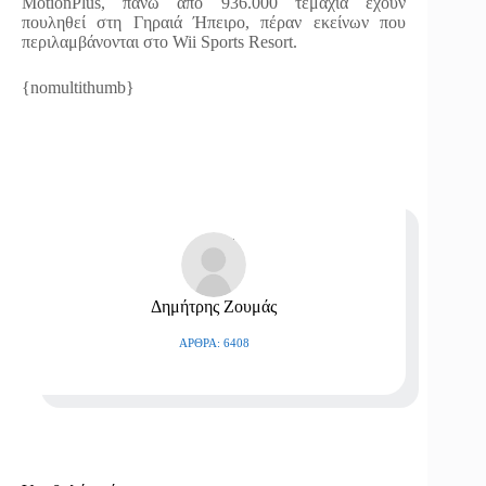
MotionPlus, πάνω από 936.000 τεμάχια έχουν
πουληθεί στη Γηραιά Ήπειρο, πέραν εκείνων που
περιλαμβάνονται στο Wii Sports Resort.
{nomultithumb}
Δημήτρης Ζουμάς
ΆΡΘΡΑ: 6408