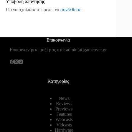
Υποβολή απάντησης
Για να σχολιάσετε πρέπει να
συνδεθείτε
.
Επικοινωνία
Επικοινωνήστε μαζί μας στο: admin[at]gameover.gr
Κατηγορίες
News
Reviews
Previews
Features
Webcasts
Vidcasts
Hardware